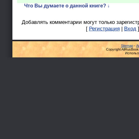
Что Вы думаете о данной книге? ↓
Добавлять комментарии могут только зарегист
[
Регистрация
|
Вход
Sitemap
-
А
Copyright AllRusBook
Использ