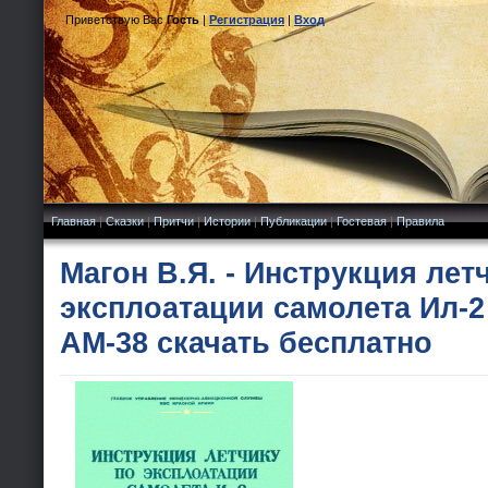
Приветствую Вас
Гость
|
Регистрация
|
Вход
Главная
|
Сказки
|
Притчи
|
Истории
|
Публикации
|
Гостевая
|
Правила
Магон В.Я. - Инструкция лет
эксплоатации самолета Ил-2
АМ-38 скачать бесплатно