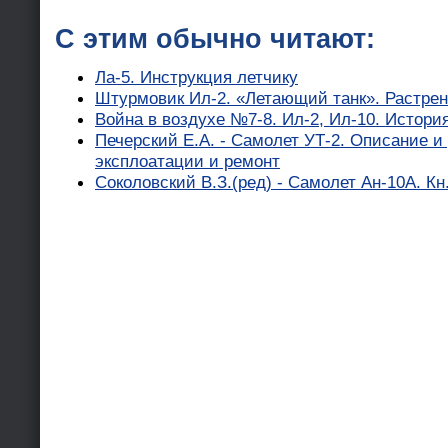
С этим обычно читают:
Ла-5. Инструкция летчику
Штурмовик Ил-2. «Летающий танк». Растрен
Война в воздухе №7-8. Ил-2, Ил-10. Истори
Печерский Е.А. - Самолет УТ-2. Описание и
эксплоатации и ремонт
Соколовский В.З.(ред) - Самолет Ан-10А. Кн