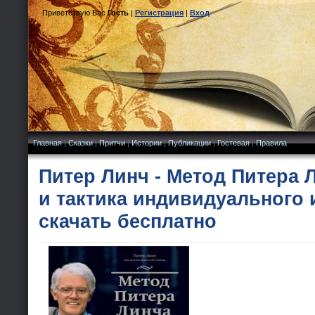
Приветствую Вас
Гость
|
Регистрация
|
Вход
Главная
|
Сказки
|
Притчи
|
Истории
|
Публикации
|
Гостевая
|
Правила
Питер Линч - Метод Питера 
и тактика индивидуального 
скачать бесплатно