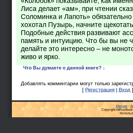
«Колобок» показывайте, как именно
Лиса делает «ам», при чтении ска
Соломинка и Лапоть» обязательно 
хохотал Пузырь, начните щекотать
Подобные действия развивают ас
память и интуицию. Что бы вы не ч
делайте это интересно – не монот
живо и ярко.
Что Вы думаете о данной книге? ↓
Добавлять комментарии могут только зарегист
[
Регистрация
|
Вход
Sitemap
-
А
Copyright AllRusBook
Использ