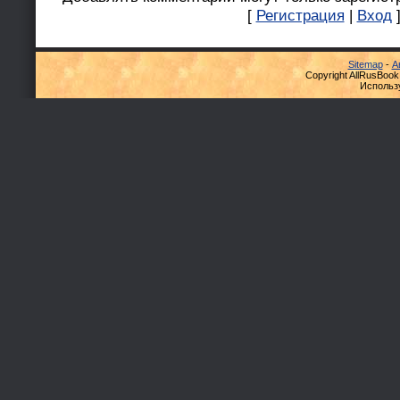
[
Регистрация
|
Вход
Sitemap
-
А
Copyright AllRusBook
Использ