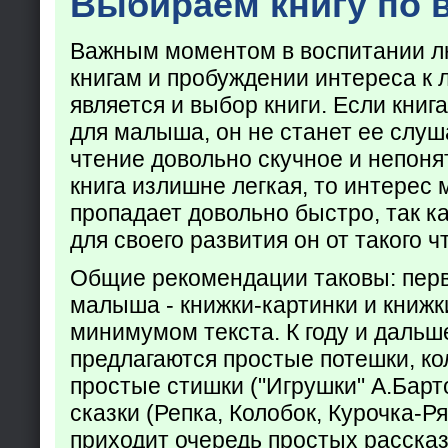
Выбираем книгу по 
Важным моментом в воспитании лю
книгам и пробуждении интереса к 
является и выбор книги. Если кни
для малыша, он не станет ее слуша
чтение довольно скучное и непоня
книга излишне легкая, то интерес
пропадает довольно быстро, так ка
для своего развития он от такого ч
Общие рекомендации таковы: пер
малыша - книжки-картинки и книжк
минимумом текста. К году и дальш
предлагаются простые потешки, к
простые стишки ("Игрушки" А.Барт
сказки (Репка, Колобок, Курочка-Р
приходит очередь простых расска