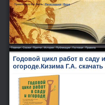
Приветствую Вас
Гость
|
Регистрация
|
Вход
Главная
|
Сказки
|
Притчи
|
Истории
|
Публикации
|
Гостевая
|
Правила
Годовой цикл работ в саду 
огороде.Кизима Г.А. скачать