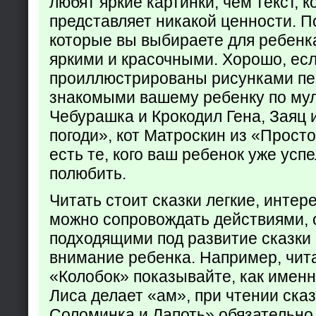
любят яркие картинки, чем текст, 
представляет никакой ценности. П
которые вы выбираете для ребенк
яркими и красочными. Хорошо, есл
проиллюстрированы рисунками пе
знакомыми вашему ребенку по му
Чебурашка и Крокодил Гена, Заяц 
погоди», кот Матроскин из «Прост
есть те, кого ваш ребенок уже усп
полюбить.
Читать стоит сказки легкие, интер
можно сопровождать действиями,
подходящими под развитие сказки
внимание ребенка. Например, чита
«Колобок» показывайте, как именно
Лиса делает «ам», при чтении ска
Соломинка и Лапоть» обязательно 