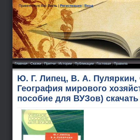
Приветствую Вас
Гость
|
Регистрация
|
Вход
Главная
|
Сказки
|
Притчи
|
Истории
|
Публикации
|
Гостевая
|
Правила
Ю. Г. Липец, В. А. Пуляркин,
География мирового хозяйс
пособие для ВУЗов) скачать