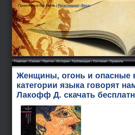
Приветствую Вас
Гость
|
Регистрация
|
Вход
Главная
|
Сказки
|
Притчи
|
Истории
|
Публикации
|
Гостевая
|
Правила
Женщины, огонь и опасные 
категории языка говорят на
Лакофф Д. скачать бесплат