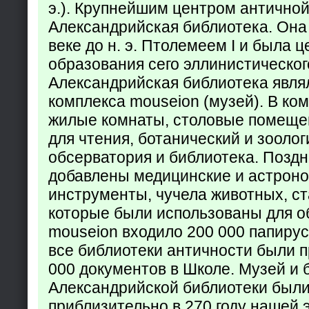
э.). Крупнейшим центром античной
Александрийская библиотека. Она б
веке до н. э. Птолемеем I и была 
образования сего эллинистическог
Александрийская библиотека явля
комплекса mouseion (музей). В ко
жилые комнаты, столовые помеще
для чтения, ботанический и зоолог
обсерватория и библиотека. Поздн
добавлены медицинские и астрон
инструменты, чучела животных, ст
которые были использованы для о
mouseion входило 200 000 папирус
все библиотеки античности были п
000 документов в Школе. Музей и 
Александрийской библиотеки был
приблизительно в 270 году нашей 