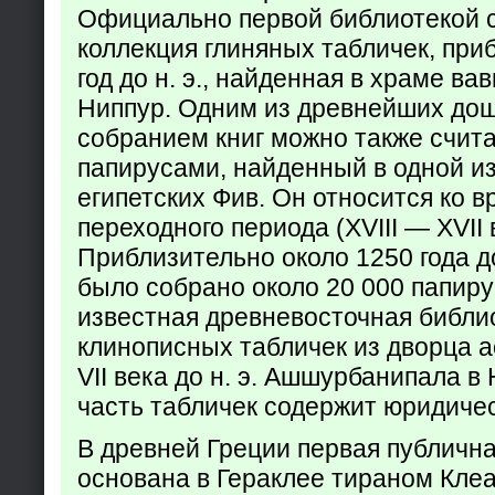
Официально первой библиотекой 
коллекция глиняных табличек, при
год до н. э., найденная в храме ва
Ниппур. Одним из древнейших до
собранием книг можно также счита
папирусами, найденный в одной из
египетских Фив. Он относится ко в
переходного периода (XVIII — XVII вв
Приблизительно около 1250 года до
было собрано около 20 000 папир
известная древневосточная библи
клинописных табличек из дворца а
VII века до н. э. Ашшурбанипала в
часть табличек содержит юридич
В древней Греции первая публичн
основана в Гераклее тираном Клеар