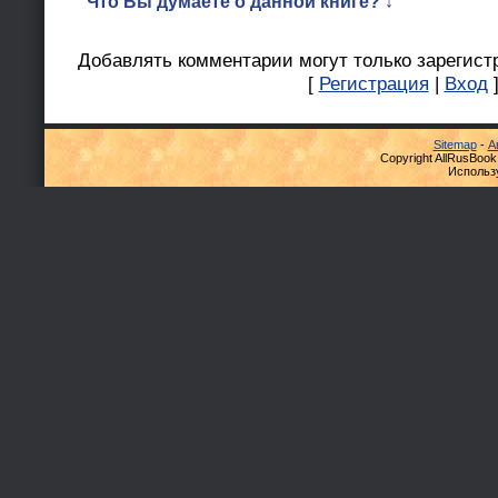
Что Вы думаете о данной книге? ↓
Добавлять комментарии могут только зарегист
[
Регистрация
|
Вход
Sitemap
-
А
Copyright AllRusBook
Использ