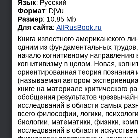
Язык
: Русский
Формат
: DjVu
Размер
: 10.85 Mb
Для сайта
:
AllRusBook.ru
Книга известного американского ли
одним из фундаментальных трудов
начало когнитивному направлению в
когнитивизму в целом. Новая, когни
ориентированная теория познания 
(называемая автором экспериенциа
книге на материале критического р
обобщения результатов чрезвычайн
исследований в области самых раз
всего философии, логики, психологи
биологии, математики, физики, ком
исследований в области искусствен