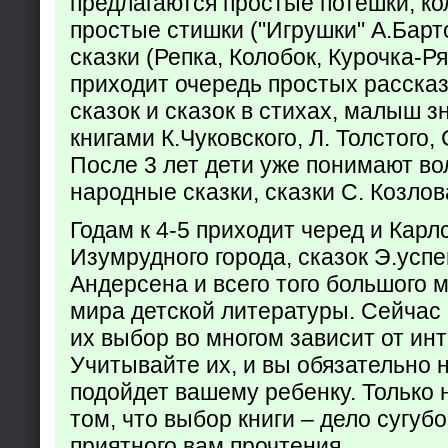
предлагаются простые потешки, к
простые стишки ("Игрушки" А.Барт
сказки (Репка, Колобок, Курочка-Р
приходит очередь простых расска
сказок и сказок в стихах, малыш з
книгами К.Чуковского, Л. Толстого,
После 3 лет дети уже понимают в
народные сказки, сказки С. Козлов
Годам к 4-5 приходит черед и Кар
Изумрудного города, сказок Э.успен
Андерсена и всего того большого 
мира детской литературы. Сейчас 
их выбор во многом зависит от ин
Учитывайте их, и вы обязательно н
подойдет вашему ребенку. Только 
том, что выбор книги – дело сугуб
приятного вам прочтения.