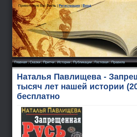
Приветствую Вас
Гость
|
Регистрация
|
Вход
Главная
|
Сказки
|
Притчи
|
Истории
|
Публикации
|
Гостевая
|
Правила
Наталья Павлищева - Запрещ
тысяч лет нашей истории (20
бесплатно