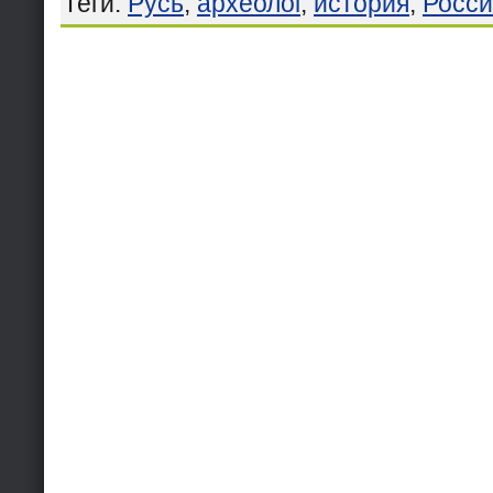
Теги
:
Русь
,
археолог
,
история
,
Росси