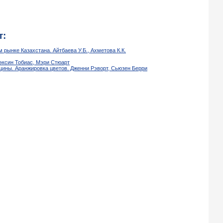
т:
рынке Казахстана. Айтбаева У.Б., Ахметова К.К.
эксин Тобиас, Мэри Стюарт
ины. Аранжировка цветов. Дженни Рэворт, Сьюзен Берри