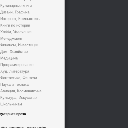
Кулинарные книги
Дизайн, Графика
Интернет, Компьютеры
Книги по истории
Хобби, Увлечения
Менеджмент
Финансы, Инвестиции
Дом, Хозяйство
Медицина
Программирование
Худ. литература
Фантастика, Фэнтези
Наука и Техника
Авиация, Космонавтика
Культура, Искусство
Школьникам
пулярная проза
адка, репортаж и снова взлёт,