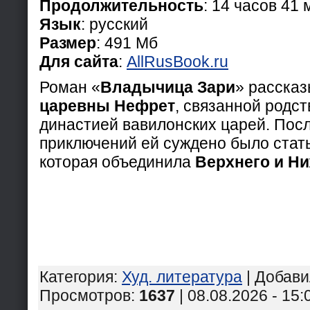
Продолжительность
: 14 часов 41 
Язык
: русский
Размер
: 491 Мб
Для сайта
:
AllRusBook.ru
Роман «
Владычица Зари
» рассказ
царевны Нефрет
, связанной родс
династией вавилонских царей. Пос
приключений ей суждено было стать
которая объединила
Верхнего и Ни
Категория
:
Худ. литература
|
Добави
Просмотров
:
1637
| 08.08.2026 - 15: