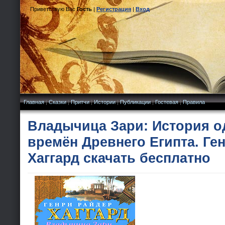
Приветствую Вас
Гость
|
Регистрация
|
Вход
Главная
|
Сказки
|
Притчи
|
Истории
|
Публикации
|
Гостевая
|
Правила
Владычица Зари: История о
времён Древнего Египта. Ге
Хаггард скачать бесплатно