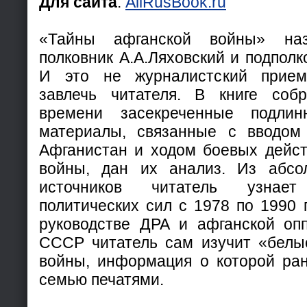
Для сайта
:
AllRusBook.ru
«Тайны афганской войны» на
полковник А.А.Ляховский и подполк
И это не журналистский прие
завлечь читателя. В книге соб
времени засекреченные подли
материалы, связанные с вводом 
Афганистан и ходом боевых дейст
войны, дан их анализ. Из абсо
источников читатель узнае
политических сил с 1978 по 1990 г
руководстве ДРА и афганской оп
СССР читатель сам изучит «белы
войны, информация о которой ра
семью печатями.