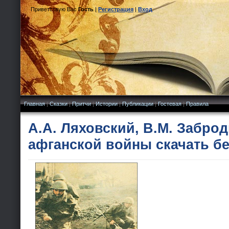
Приветствую Вас
Гость
|
Регистрация
|
Вход
Главная
|
Сказки
|
Притчи
|
Истории
|
Публикации
|
Гостевая
|
Правила
А.А. Ляховский, В.М. Заброд
афганской войны скачать б