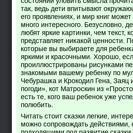
состоянии уловить смысла прочита
так, ведь дети впитывают окружаю
его проявлениях, и мир книг может
много интересного. Безусловно, де
любят яркие картинки, чем текст, 
представляет никакой ценности. П
которые вы выбираете для ребенк
яркими и красочными. Хорошо, есл
проиллюстрированы рисунками пе
знакомыми вашему ребенку по му
Чебурашка и Крокодил Гена, Заяц 
погоди», кот Матроскин из «Прост
есть те, кого ваш ребенок уже усп
полюбить.
Читать стоит сказки легкие, интер
можно сопровождать действиями,
подходящими под развитие сказки