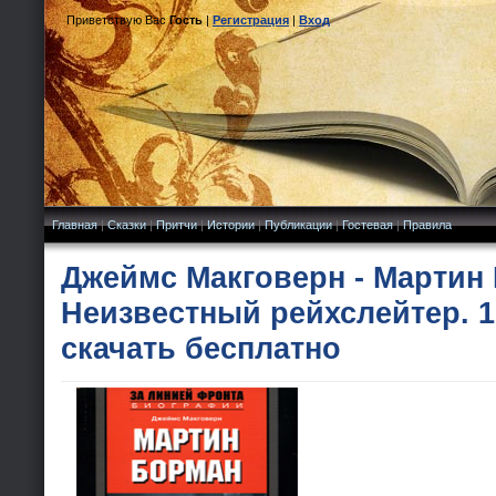
Приветствую Вас
Гость
|
Регистрация
|
Вход
Главная
|
Сказки
|
Притчи
|
Истории
|
Публикации
|
Гостевая
|
Правила
Джеймс Макговерн - Мартин
Неизвестный рейхслейтер. 1
скачать бесплатно