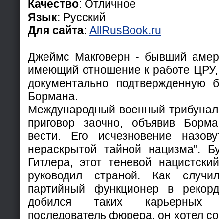
Качество
: Отличное
Язык
: Русский
Для сайта
:
AllRusBook.ru
Джеймс Макговерн - бывший амери
имеющий отношение к работе ЦРУ, 
документально подтвержденную 
Бормана.
Международный военный трибунал
приговор заочно, объявив Борм
вести. Его исчезновение назов
нераскрытой тайной нацизма". Б
Гитлера, этот теневой нацистски
руководил страной. Как случи
партийный функционер в рекорд
добился таких карьерных
последователь фюрера, он хотел со