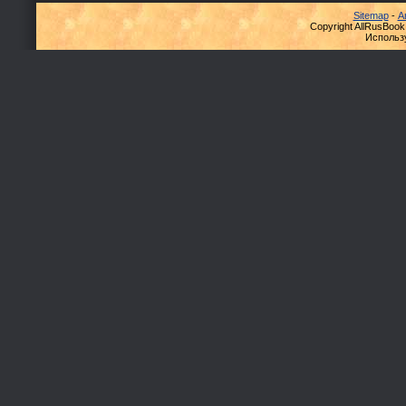
Sitemap
-
А
Copyright AllRusBook
Использ