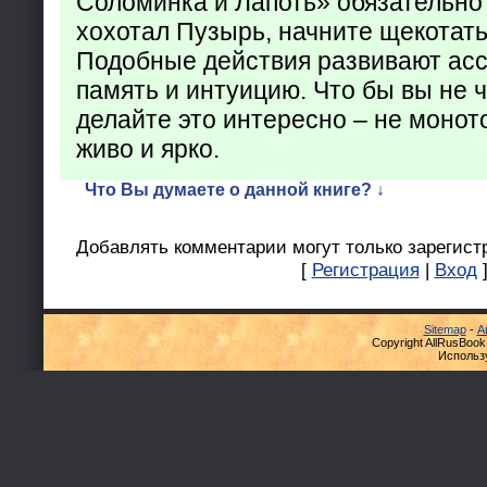
Соломинка и Лапоть» обязательно 
хохотал Пузырь, начните щекотать
Подобные действия развивают ас
память и интуицию. Что бы вы не ч
делайте это интересно – не монот
живо и ярко.
Что Вы думаете о данной книге? ↓
Добавлять комментарии могут только зарегист
[
Регистрация
|
Вход
Sitemap
-
А
Copyright AllRusBook
Использ