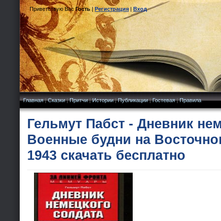
Приветствую Вас
Гость
|
Регистрация
|
Вход
Главная
|
Сказки
|
Притчи
|
Истории
|
Публикации
|
Гостевая
|
Правила
Гельмут Пабст - Дневник нем
Военные будни на Восточном
1943 скачать бесплатно