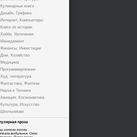
Кулинарные книги
Дизайн, Графика
Интернет, Компьютеры
Книги по истории
Хобби, Увлечения
Менеджмент
Финансы, Инвестиции
Дом, Хозяйство
Медицина
Программирование
Худ. литература
Фантастика, Фэнтези
Наука и Техника
Авиация, Космонавтика
Культура, Искусство
Школьникам
пулярная проза
на хотела тепла.
яжала мобильник. Окно