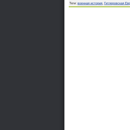
Теги
:
военная история
,
Гитлеровская Ев