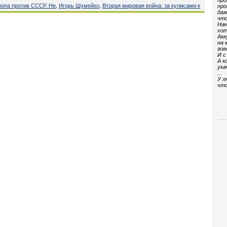
про
ропа против СССР. Не
,
Игорь Шумейко
,
Вторая мировая война: за кулисами к
про
даж
что
Нач
хот
Акк
на 
гов
И с
А к
ука
...
У л
что