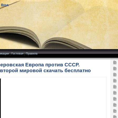
|
Вход
икации
|
Гостевая
|
Правила
леровская Европа против СССР.
 второй мировой скачать бесплатно