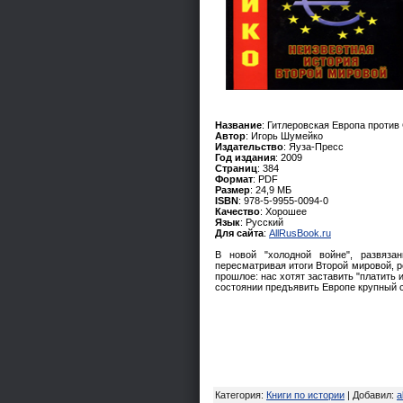
Название
: Гитлеровская Европа против
Автор
: Игорь Шумейко
Издательство
: Яуза-Пресс
Год издания
: 2009
Страниц
: 384
Формат
: PDF
Размер
: 24,9 МБ
ISBN
: 978-5-9955-0094-0
Качество
: Хорошее
Язык
: Русский
Для сайта
:
AllRusBook.ru
В новой "холодной войне", развяза
пересматривая итоги Второй мировой, р
прошлое: нас хотят заставить "платить и
состоянии предъявить Европе крупный с
Категория
:
Книги по истории
|
Добавил
:
a