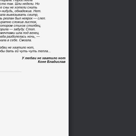
тирала. Пирог пекла
сто так. Шли недели. Но
е сны не хотели снить
-нибудь, обнадежив. Нет.
ала вывязывать свитр,
ь реглан был неярок — слеп.
уратно сложив листок,
котором стихов столбец,
орила — забуду. Стоп.
 мечтами шла под венец.
огда разболелась ночь, —
чала в себе. Смогла.
юбви не хватило нот,
бы дать ей чуть-чуть тепла...
У любви не хватило нот
Коне Владислав