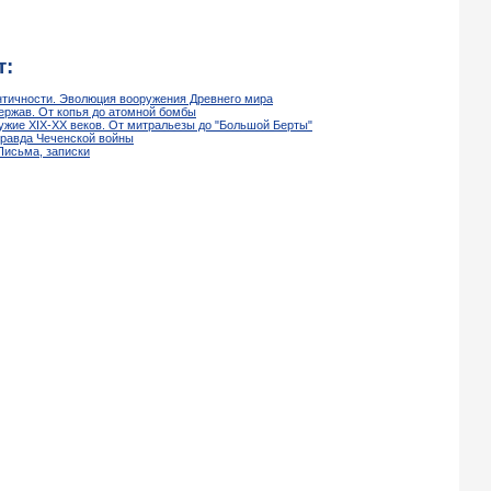
т:
нтичности. Эволюция вооружения Древнего мира
держав. От копья до атомной бомбы
ружие XIX-XX веков. От митральезы до "Большой Берты"
правда Чеченской войны
Письма, записки