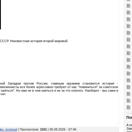
 СССР. Неизвестная история второй мировой
нной Западом против России, главным оружием становится история -
евизионисты все более агрессивно требуют от нас "повиниться" за советское
 каяться". Но нам не в чем каяться и не за что платить. Наоборот - мы сами в
чет.
По
А о
Зар
lex_kromvel
| Просмотров
:
1101
| 06.08.2026 - 07:46