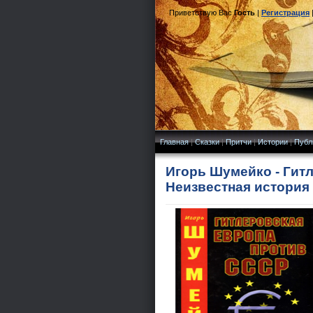
Приветствую Вас
Гость
|
Регистрация
Главная
|
Сказки
|
Притчи
|
Истории
|
Публ
Игорь Шумейко - Гит
Неизвестная история