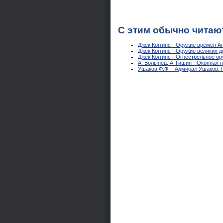
С этим обычно читаю
Джек Коггинс - Оружие времен А
Джек Коггинс - Оружие великих 
Джек Коггинс - Огнестрельное о
А. Волынец, А.Тишин - Окопная 
Ушаков Ф.Ф. - Адмирал Ушаков. 