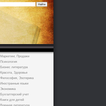
Маркетинг, Продажи
Психология
Бизнес литература
Красота, Здоровье
Философия, Эзотерика
Иностранные языки
Экономика
Бухгалтерский учет
Книги для детей
Военная литература