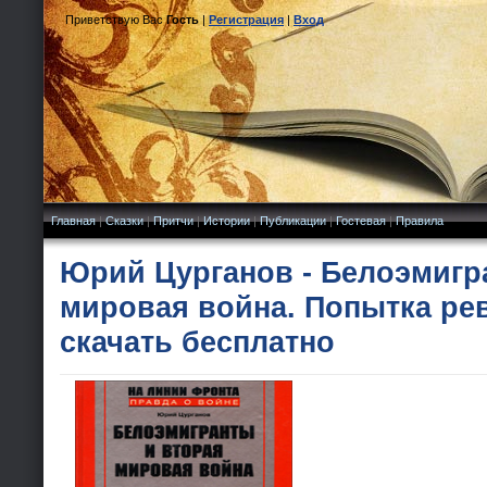
Приветствую Вас
Гость
|
Регистрация
|
Вход
Главная
|
Сказки
|
Притчи
|
Истории
|
Публикации
|
Гостевая
|
Правила
Юрий Цурганов - Белоэмигр
мировая война. Попытка рев
скачать бесплатно