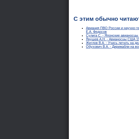
С этим обычно читаю
Авиация ПВО России и научно-те
Е.А. Федосов
Сулига С. - Японские авианосцы 
Якушев А.Н. - Авианосцы США 19
Жеглов В.А. - Учись летать на д
Обухович В.А. - Дирижабли на в