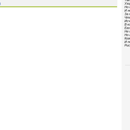
Так
я
Узо
Но 
И н
За 
Что
Исч
В к
Его
Не 
Но 
Ког
И п
Рис