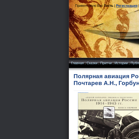
Приветствую Вас
Гость
|
Регистрация
Главная
|
Сказки
|
Притчи
|
Истории
|
Публ
Полярная авиация Росс
Почтарев А.Н., Горбу