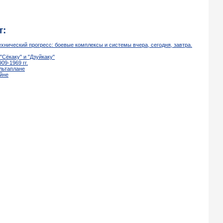
т:
хнический прогресс: боевые комплексы и системы вчера, сегодня, завтра.
"Сёкаку" и "Дзуйкаку"
09-1969 гг.
ельтаплане
ойне