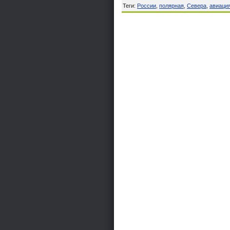
Теги
:
России
,
полярная
,
Севера
,
авиаци