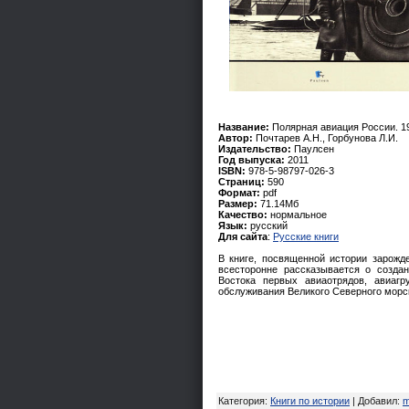
Название:
Полярная авиация России. 19
Автор:
Почтарев А.Н., Горбунова Л.И.
Издательство:
Паулсен
Год выпуска:
2011
ISBN:
978-5-98797-026-3
Страниц:
590
Формат:
pdf
Размер:
71.14Мб
Качество:
нормальное
Язык:
русский
Для сайта
:
Русские книги
В книге, посвященной истории зарожд
всесторонне рассказывается о созда
Востока первых авиаотрядов, авиаг
обслуживания Великого Северного морско
Категория
:
Книги по истории
|
Добавил
:
m