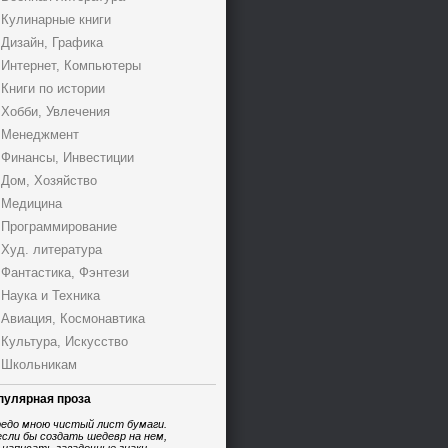
Кулинарные книги
Дизайн, Графика
Интернет, Компьютеры
Книги по истории
Хобби, Увлечения
Менеджмент
Финансы, Инвестиции
Дом, Хозяйство
Медицина
Программирование
Худ. литература
Фантастика, Фэнтези
Наука и Техника
Авиация, Космонавтика
Культура, Искусство
Школьникам
пулярная проза
едо мною чистый лист бумаги.
если бы создать шедевр на нем,