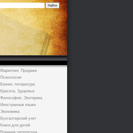
Маркетинг, Продажи
Психология
Бизнес литература
Красота, Здоровье
Философия, Эзотерика
Иностранные языки
Экономика
Бухгалтерский учет
Книги для детей
Военная литература