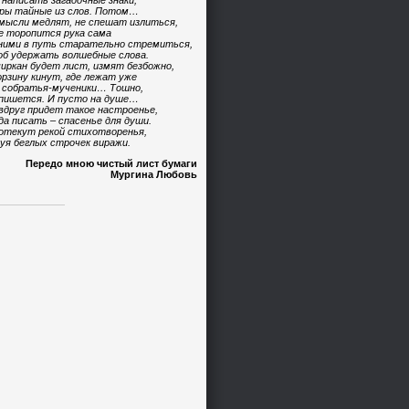
 написать загадочные знаки,
ры тайные из слов. Потом…
мысли медлят, не спешат излиться,
е торопится рука сама
ними в путь старательно стремиться,
б удержать волшебные слова.
иркан будет лист, измят безбожно,
орзину кинут, где лежат уже
 собратья-мученики… Тошно,
пишется. И пусто на душе…
вдруг придет такое настроенье,
да писать – спасенье для души.
отекут рекой стихотворенья,
уя беглых строчек виражи.
Передо мною чистый лист бумаги
Мургина Любовь