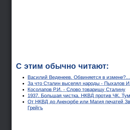
С этим обычно читают:
Василий Веденеев. Обвиняется в измене?...
За что Сталин выселял народы - Пыхалов И
Косолапов Р.И. - Слово товарищу Сталину
1937. Большая чистка. НКВД против ЧК. Ту
От НКВД до Аненэрбе или Магия печатей Зв
Грейгъ