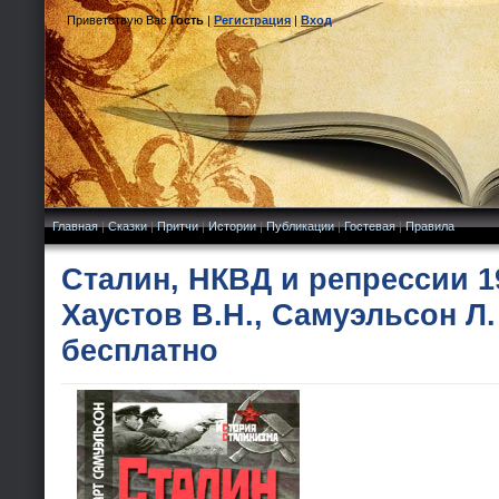
Приветствую Вас
Гость
|
Регистрация
|
Вход
Главная
|
Сказки
|
Притчи
|
Истории
|
Публикации
|
Гостевая
|
Правила
Сталин, НКВД и репрессии 19
Хаустов В.Н., Самуэльсон Л.
бесплатно