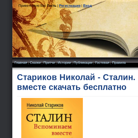
Приветствую Вас
Гость
|
Регистрация
|
Вход
Главная
|
Сказки
|
Притчи
|
Истории
|
Публикации
|
Гостевая
|
Правила
Стариков Николай - Сталин
вместе скачать бесплатно