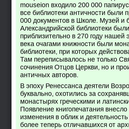
mouseion входило 200 000 папирус
все библиотеки античности были п
000 документов в Школе. Музей и 
Александрийской библиотеки был
приблизительно в 270 году нашей 
века очагами книжности были мон
библиотеки, при которых действов
Там переписывалось не только Св
сочинения Отцов Церкви, но и про
античных авторов.
В эпоху Ренессанса деятели Возр
буквально, охотились за сохраняв
монастырях греческими и латинск
Появление книгопечатания внесло
изменения в облик и деятельность
более теперь отличавшихся от арх