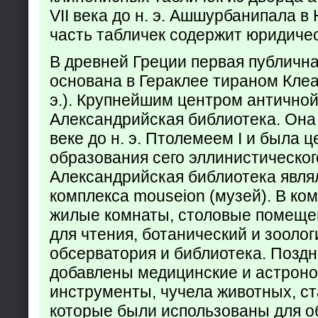
VII века до н. э. Ашшурбанипала в
часть табличек содержит юридич
В древней Греции первая публичн
основана в Гераклее тираном Клеар
э.). Крупнейшим центром античной
Александрийская библиотека. Она б
веке до н. э. Птолемеем I и была 
образования сего эллинистическог
Александрийская библиотека явля
комплекса mouseion (музей). В ко
жилые комнаты, столовые помеще
для чтения, ботанический и зоолог
обсерватория и библиотека. Поздн
добавлены медицинские и астрон
инструменты, чучела животных, ст
которые были использованы для о