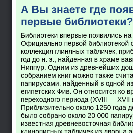
А Вы знаете где поя
первые библиотеки?
Библиотеки впервые появились на
Официально первой библиотекой 
коллекция глиняных табличек, при
год до н. э., найденная в храме ва
Ниппур. Одним из древнейших до
собранием книг можно также счита
папирусами, найденный в одной из
египетских Фив. Он относится ко в
переходного периода (XVIII — XVII вв
Приблизительно около 1250 года до
было собрано около 20 000 папир
известная древневосточная библи
клинописных табличек из дворца а