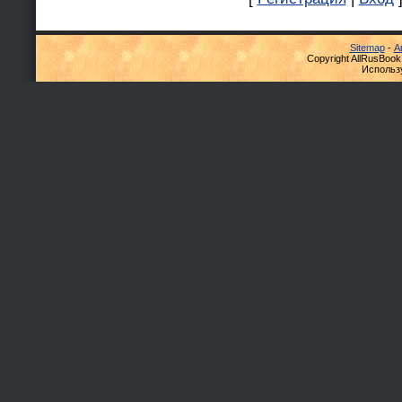
Sitemap
-
А
Copyright AllRusBook
Использ