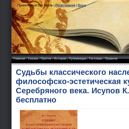
Приветствую Вас
Гость
|
Регистрация
|
Вход
Главная
|
Сказки
|
Притчи
|
Истории
|
Публикации
|
Гостевая
|
Правила
Судьбы классического насл
философско-эстетическая к
Серебряного века. Исупов К.
бесплатно