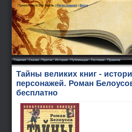
Приветствую Вас
Гость
|
Регистрация
|
Вход
Главная
|
Сказки
|
Притчи
|
Истории
|
Публикации
|
Гостевая
|
Правила
Тайны великих книг - истор
персонажей. Роман Белоусо
бесплатно