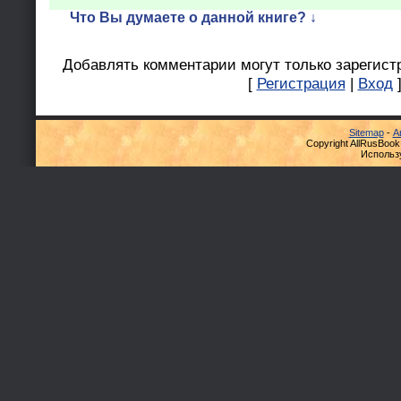
Что Вы думаете о данной книге? ↓
Добавлять комментарии могут только зарегист
[
Регистрация
|
Вход
Sitemap
-
А
Copyright AllRusBook
Использ