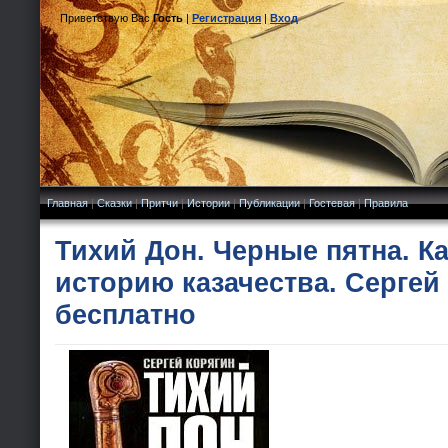
Приветствую Вас
Гость
|
Регистрация
|
Вход
Главная
|
Сказки
|
Притчи
|
Истории
|
Публикации
|
Гостевая
|
Правила
Тихий Дон. Черные пятна. К
историю казачества. Сергей
бесплатно