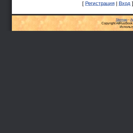
[
Регистрация
|
Вход
Sitemap
-
А
Copyright AllRusBook
Использ