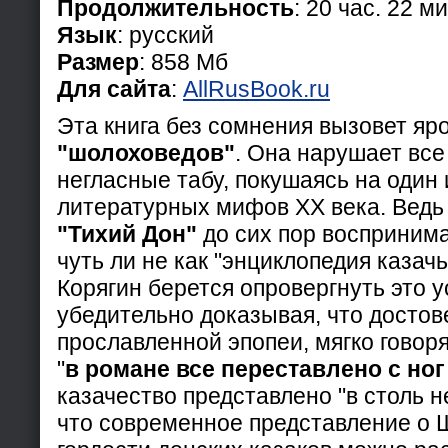
Продолжительность
: 20 час. 22 ми
Язык
: русский
Размер
: 858 Мб
Для сайта
:
AllRusBook.ru
Эта книга без сомнения вызовет яр
"шолоховедов"
. Она нарушает все
негласные табу, покушаясь на один 
литературных мифов XX века. Ведь
"Тихий Дон"
до сих пор восприним
чуть ли не как "энциклопедия казач
Корягин берется опровергнуть это 
убедительно доказывая, что достов
прославленной эпопеи, мягко говоря
"
в романе все переставлено с ног
казачество представлено "в столь 
что современное представление о 