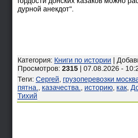
гордости донских казаков можно ра
дурной анекдот".
Категория
:
Книги по истории
|
Добав
Просмотров
:
2315
| 07.08.2026 - 10:
Теги
:
Сергей
,
грузоперевозки москва
пятна.
,
казачества.
,
историю
,
как
,
До
Тихий