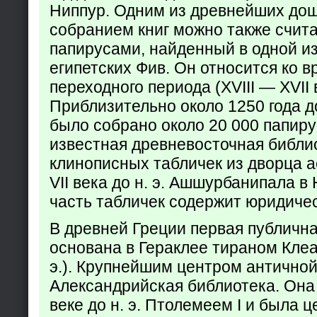
Ниппур. Одним из древнейших до
собранием книг можно также счита
папирусами, найденный в одной из
египетских Фив. Он относится ко в
переходного периода (XVIII — XVII вв
Приблизительно около 1250 года до
было собрано около 20 000 папир
известная древневосточная библи
клинописных табличек из дворца а
VII века до н. э. Ашшурбанипала в
часть табличек содержит юридич
В древней Греции первая публичн
основана в Гераклее тираном Клеар
э.). Крупнейшим центром античной
Александрийская библиотека. Она б
веке до н. э. Птолемеем I и была 