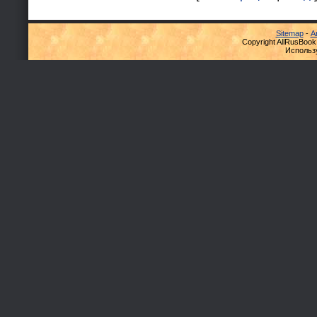
Sitemap
-
А
Copyright AllRusBook
Использ