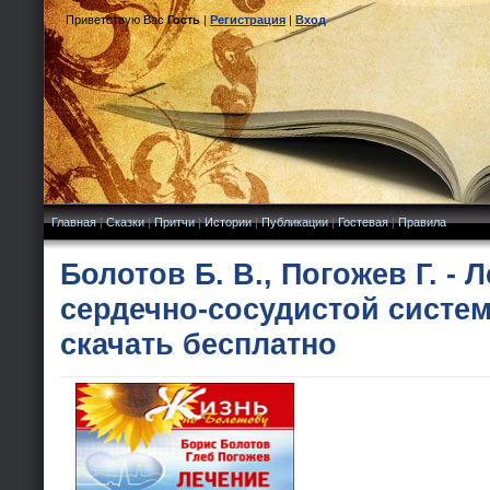
Приветствую Вас
Гость
|
Регистрация
|
Вход
Главная
|
Сказки
|
Притчи
|
Истории
|
Публикации
|
Гостевая
|
Правила
Болотов Б. В., Погожев Г. - 
сердечно-сосудистой систе
скачать бесплатно