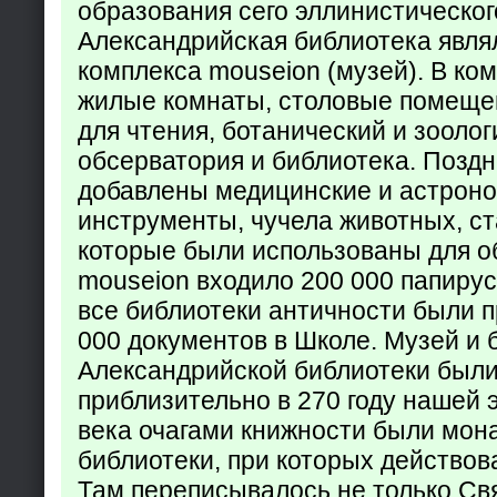
образования сего эллинистическог
Александрийская библиотека явля
комплекса mouseion (музей). В ко
жилые комнаты, столовые помеще
для чтения, ботанический и зоолог
обсерватория и библиотека. Поздн
добавлены медицинские и астрон
инструменты, чучела животных, ст
которые были использованы для о
mouseion входило 200 000 папирус
все библиотеки античности были п
000 документов в Школе. Музей и 
Александрийской библиотеки был
приблизительно в 270 году нашей 
века очагами книжности были мон
библиотеки, при которых действов
Там переписывалось не только Св