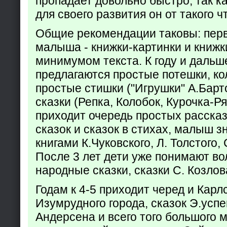
пропадает довольно быстро, так ка
для своего развития он от такого ч
Общие рекомендации таковы: пер
малыша - книжки-картинки и книжк
минимумом текста. К году и дальш
предлагаются простые потешки, к
простые стишки ("Игрушки" А.Барт
сказки (Репка, Колобок, Курочка-Р
приходит очередь простых расска
сказок и сказок в стихах, малыш з
книгами К.Чуковского, Л. Толстого,
После 3 лет дети уже понимают в
народные сказки, сказки С. Козлов
Годам к 4-5 приходит черед и Кар
Изумрудного города, сказок Э.успен
Андерсена и всего того большого 