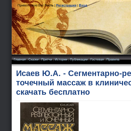
Приветствую Вас
Гость
|
Регистрация
|
Вход
Главная
|
Сказки
|
Притчи
|
Истории
|
Публикации
|
Гостевая
|
Правила
Исаев Ю.А. - Сегментарно-
точечный массаж в клиниче
скачать бесплатно