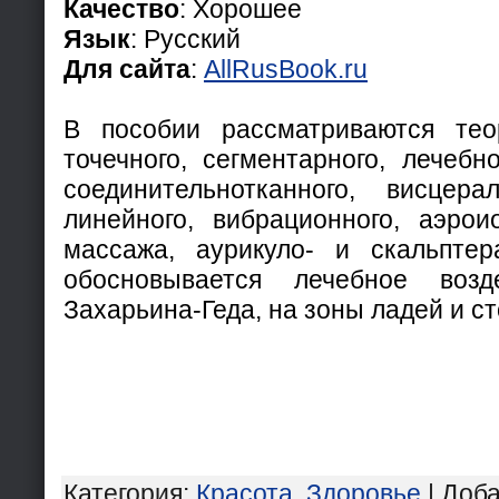
Качество
: Хорошее
Язык
: Русский
Для сайта
:
AllRusBook.ru
В пособии рассматриваются тео
точечного, сегментарного, лечебно
соединительнотканного, висцерал
линейного, вибрационного, аэроио
массажа, аурикуло- и скальптер
обосновывается лечебное воз
Захарьина-Геда, на зоны ладей и ст
Категория
:
Красота, Здоровье
|
Доб