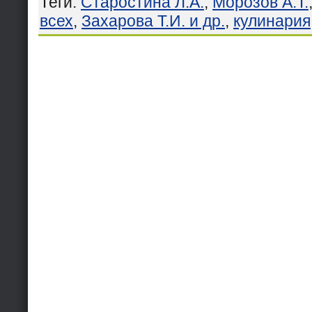
Теги
:
Старостина Л.А.
,
Морозов А.Т.
всех
,
Захарова Т.И. и др.
,
кулинария