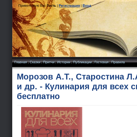
Приветствую Вас
Гость
|
Регистрация
|
Вход
Главная
|
Сказки
|
Притчи
|
Истории
|
Публикации
|
Гостевая
|
Правила
Морозов А.Т., Старостина Л.А
и др. - Кулинария для всех с
бесплатно