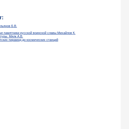
т:
льянов Б.В.
е памятники русской воинской славы.Михайлов К.
туры. Мялк А.В.
етских пирамид до космических станций