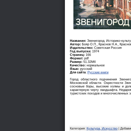
Название:
Звенигород. Историко-культу
Автор:
Бояр О.П., Краснов Н.А., Красно
Издательство:
Советская Россия
Год выпуска:
1974
Страниц:
166
Формат:
pdf
Размер:
51.32Мб
Качество:
нормальное
Язык:
русский
Для сайта
:
Русские книги
Город областного подчинения Звени
Московской области. Окрестности Зве
сосновые боры, высокие холмы и дол
характерную черту ландшафта. Недаро
туристских походов и многочисленных з
Категория
:
Культура, Искусство
|
Добави