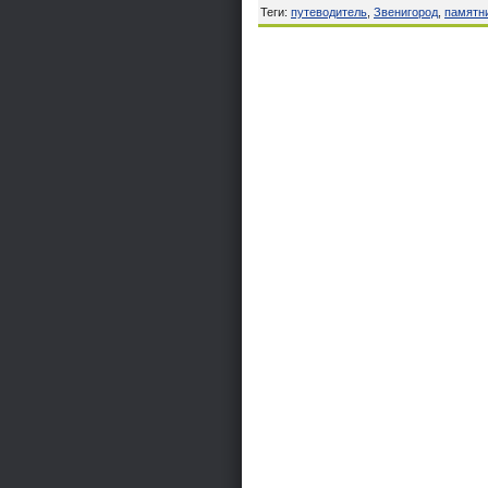
Теги
:
путеводитель
,
Звенигород
,
памятн