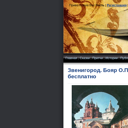
Приветствую Вас
Гость
|
Регистрация
Главная
|
Сказки
|
Притчи
|
Истории
|
Публ
Звенигород. Бояр О.П.
бесплатно