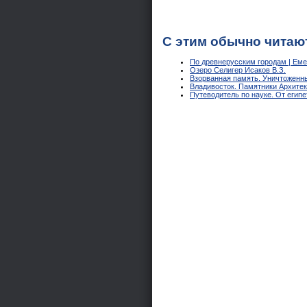
С этим обычно читаю
По древнерусским городам | Еме
Озеро Селигер Исаков В.З.
Взорванная память. Уничтоженны
Владивосток. Памятники Архитек
Путеводитель по науке. От егип