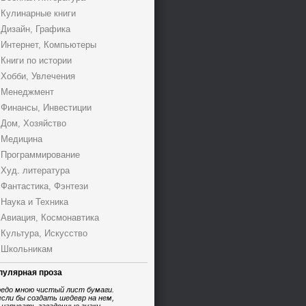
Кулинарные книги
Дизайн, Графика
Интернет, Компьютеры
Книги по истории
Хобби, Увлечения
Менеджмент
Финансы, Инвестиции
Дом, Хозяйство
Медицина
Программирование
Худ. литература
Фантастика, Фэнтези
Наука и Техника
Авиация, Космонавтика
Культура, Искусство
Школьникам
пулярная проза
едо мною чистый лист бумаги.
если бы создать шедевр на нем,