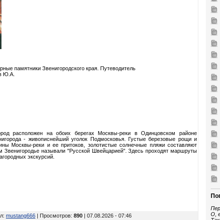
рные памятники Звенигородского края. Путеводитель
в Ю.А.
город расположен на обоих берегах Москвы-реки в Одинцовском районе
нигорода - живописнейший уголок Подмосковья. Густые березовые рощи и
ины Москвы-реки и ее притоков, золотистые солнечные пляжи составляют
м Звенигородье называли "Русской Швейцарией". Здесь проходят маршруты
агородных экскурсий.
По
Пер
О, 
л
:
mustang666
| Просмотров
:
890
| 07.08.2026 - 07:46