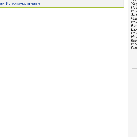
Так
ики
,
Историко-культурные
Узо
Но 
И н
За 
Что
Исч
В к
Его
Не 
Но 
Ког
И п
Рис