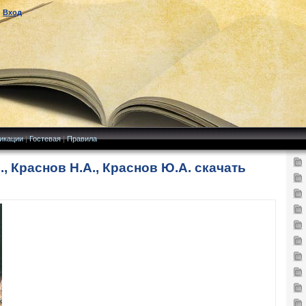
|
Вход
икации
|
Гостевая
|
Правила
, Краснов Н.А., Краснов Ю.А. скачать