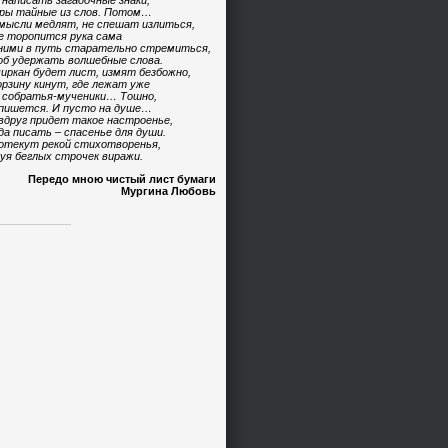
 написать загадочные знаки,
ры тайные из слов. Потом…
мысли медлят, не спешат излиться,
е торопится рука сама
ними в путь старательно стремиться,
б удержать волшебные слова.
иркан будет лист, измят безбожно,
орзину кинут, где лежат уже
 собратья-мученики… Тошно,
пишется. И пусто на душе…
вдруг придет такое настроенье,
да писать – спасенье для души.
отекут рекой стихотворенья,
уя беглых строчек виражи.
Передо мною чистый лист бумаги
Мургина Любовь