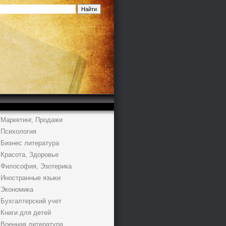
Маркетинг, Продажи
Психология
Бизнес литература
Красота, Здоровье
Философия, Эзотерика
Иностранные языки
Экономика
Бухгалтерский учет
Книги для детей
Военная литература