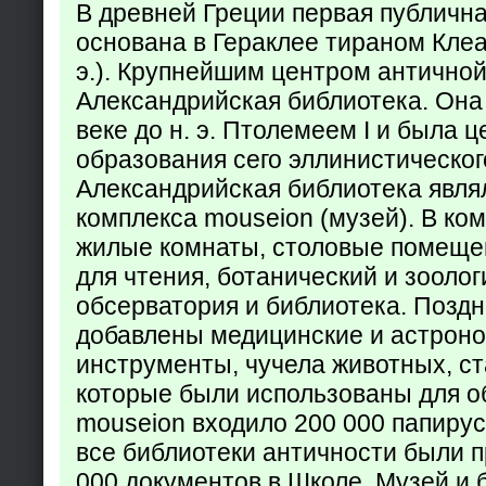
В древней Греции первая публичн
основана в Гераклее тираном Клеар
э.). Крупнейшим центром античной
Александрийская библиотека. Она б
веке до н. э. Птолемеем I и была 
образования сего эллинистическог
Александрийская библиотека явля
комплекса mouseion (музей). В ко
жилые комнаты, столовые помеще
для чтения, ботанический и зоолог
обсерватория и библиотека. Поздн
добавлены медицинские и астрон
инструменты, чучела животных, ст
которые были использованы для о
mouseion входило 200 000 папирус
все библиотеки античности были п
000 документов в Школе. Музей и 