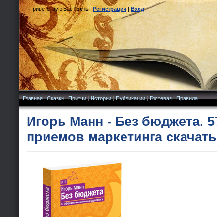
Приветствую Вас
Гость
|
Регистрация
|
Вход
Главная
|
Сказки
|
Притчи
|
Истории
|
Публикации
|
Гостевая
|
Правила
Игорь Манн - Без бюджета. 
приемов маркетинга скачать