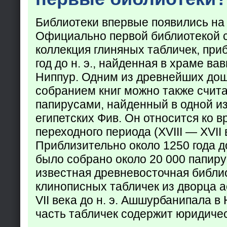
Библиотеки впервые появились на
Официально первой библиотекой 
коллекция глиняных табличек, при
год до н. э., найденная в храме ва
Ниппур. Одним из древнейших до
собранием книг можно также счита
папирусами, найденный в одной из
египетских Фив. Он относится ко в
переходного периода (XVIII — XVII вв
Приблизительно около 1250 года до
было собрано около 20 000 папир
известная древневосточная библи
клинописных табличек из дворца а
VII века до н. э. Ашшурбанипала в
часть табличек содержит юридич