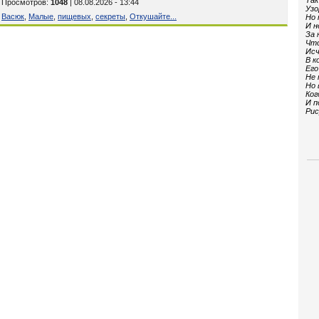
Так
| Просмотров
:
1048
| 08.08.2026 - 13:44
Узо
,
Васюк
,
Малые
,
пищевых
,
секреты
,
Откушайте...
Но 
И н
За 
Что
Исч
В к
Его
Не 
Но 
Ког
И п
Рис