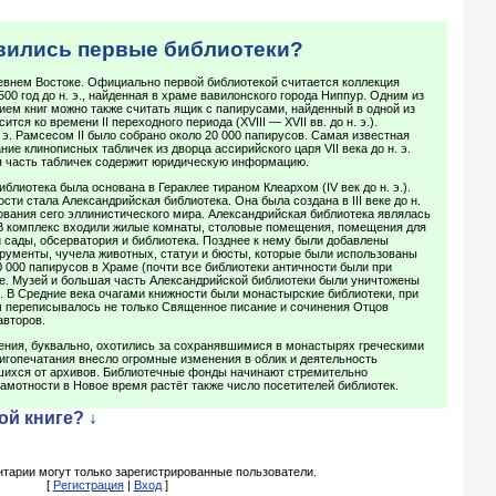
явились первые библиотеки?
евнем Востоке. Официально первой библиотекой считается коллекция
00 год до н. э., найденная в храме вавилонского города Ниппур. Одним из
ем книг можно также считать ящик с папирусами, найденный в одной из
ится ко времени II переходного периода (XVIII — XVII вв. до н. э.).
 э. Рамсесом II было собрано около 20 000 папирусов. Самая известная
ие клинописных табличек из дворца ассирийского царя VII века до н. э.
 часть табличек содержит юридическую информацию.
блиотека была основана в Гераклее тираном Клеархом (IV век до н. э.).
ти стала Александрийская библиотека. Она была создана в III веке до н.
ования сего эллинистического мира. Александрийская библиотека являлась
 В комплекс входили жилые комнаты, столовые помещения, помещения для
й сады, обсерватория и библиотека. Позднее к нему были добавлены
рументы, чучела животных, статуи и бюсты, которые были использованы
0 000 папирусов в Храме (почти все библиотеки античности были при
ле. Музей и большая часть Александрийской библиотеки были уничтожены
. В Средние века очагами книжности были монастырские библиотеки, при
м переписывалось не только Священное писание и сочинения Отцов
авторов.
ения, буквально, охотились за сохранявшимися в монастырях греческими
игопечатания внесло огромные изменения в облик и деятельность
вшихся от архивов. Библиотечные фонды начинают стремительно
амотности в Новое время растёт также число посетителей библиотек.
ой книге? ↓
тарии могут только зарегистрированные пользователи.
[
Регистрация
|
Вход
]