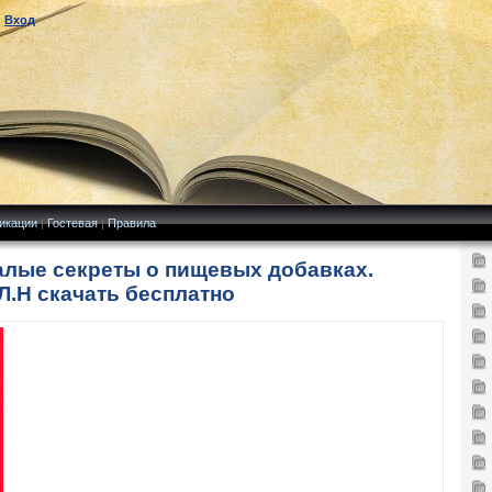
|
Вход
икации
|
Гостевая
|
Правила
Малые секреты о пищевых добавках.
Л.Н скачать бесплатно