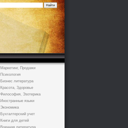
Маркетинг, Продажи
Психология
Бизнес литература
Красота, Здоровье
Философия, Эзотерика
Иностранные языки
Экономика
Бухгалтерский учет
Книги для детей
Военная литература