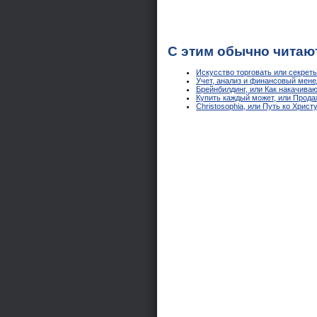
С этим обычно читаю
Искусство торговать или секрет
Учет, анализ и финансовый мене
Брейнбилдинг, или Как накачива
Купить каждый может, или Продажн
Christosophia, или Путь ко Христ