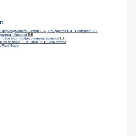
т:
ы мерчандайзинга. Семин О.А., Сайдашева В.А., Панюкова В.В.
джмент - Ковалев В.В
ют свой мозг профессионалы. Комаров Е.И.
ое везение. Т. В. Гагин, Н. Р. Баимбетова
у. Якоб Беме