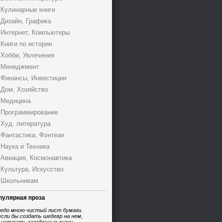
Кулинарные книги
Дизайн, Графика
Интернет, Компьютеры
Книги по истории
Хобби, Увлечения
Менеджмент
Финансы, Инвестиции
Дом, Хозяйство
Медицина
Программирование
Худ. литература
Фантастика, Фэнтези
Наука и Техника
Авиация, Космонавтика
Культура, Искусство
Школьникам
пулярная проза
едо мною чистый лист бумаги.
если бы создать шедевр на нем,