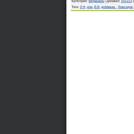
Категория
:
Медицина
|
Добавил
:
zxc213
Теги
:
Л.Н
,
или
,
В.В
,
добавках.
,
Ломсадзе