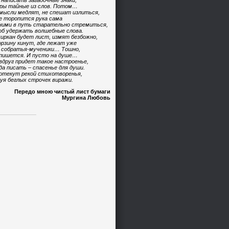
 написать загадочные знаки,
ры тайные из слов. Потом…
мысли медлят, не спешат излиться,
е торопится рука сама
ними в путь старательно стремиться,
б удержать волшебные слова.
иркан будет лист, измят безбожно,
орзину кинут, где лежат уже
 собратья-мученики… Тошно,
пишется. И пусто на душе…
вдруг придет такое настроенье,
да писать – спасенье для души.
отекут рекой стихотворенья,
уя беглых строчек виражи.
Передо мною чистый лист бумаги
Мургина Любовь