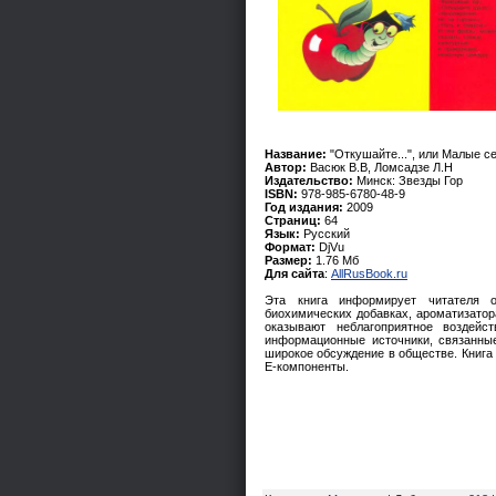
Название:
"Откушайте...", или Малые с
Автор:
Васюк В.В, Ломсадзе Л.Н
Издательство:
Минск: Звезды Гор
ISBN:
978-985-6780-48-9
Год издания:
2009
Страниц:
64
Язык:
Русский
Формат:
DjVu
Размер:
1.76 Мб
Для сайта
:
AllRusBook.ru
Эта книга информирует читателя 
биохимических добавках, ароматизатора
оказывают неблагоприятное воздей
информационные источники, связанны
широкое обсуждение в обществе. Книга 
Е-компоненты.