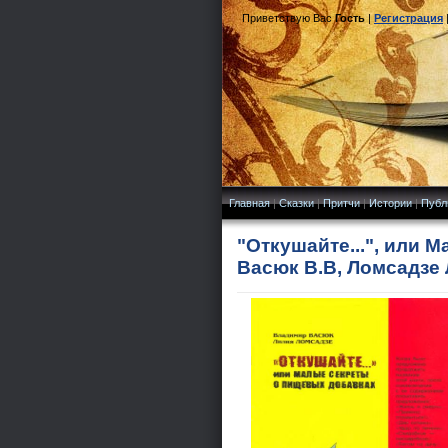
Приветствую Вас
Гость
|
Регистрация
Главная
|
Сказки
|
Притчи
|
Истории
|
Публ
"Откушайте...", или 
Васюк В.В, Ломсадзе 