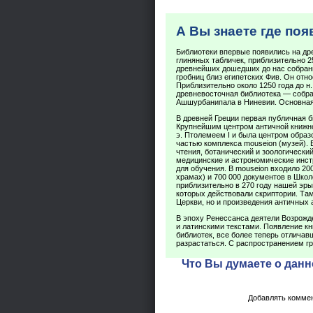
А Вы знаете где по
Библиотеки впервые появились на др
глиняных табличек, приблизительно 25
древнейших дошедших до нас собрани
гробниц близ египетских Фив. Он относ
Приблизительно около 1250 года до н.
древневосточная библиотека — собран
Ашшурбанипала в Ниневии. Основная
В древней Греции первая публичная би
Крупнейшим центром античной книжнос
э. Птолемеем I и была центром образ
частью комплекса mouseion (музей).
чтения, ботанический и зоологически
медицинские и астрономические инст
для обучения. В mouseion входило 20
храмах) и 700 000 документов в Шко
приблизительно в 270 году нашей эры
которых действовали скриптории. Та
Церкви, но и произведения античных 
В эпоху Ренессанса деятели Возрожд
и латинскими текстами. Появление кн
библиотек, все более теперь отлича
разрастаться. С распространением гр
Что Вы думаете о данн
Добавлять коммен