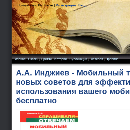
Приветствую Вас
Гость
|
Регистрация
|
Вход
Главная
|
Сказки
|
Притчи
|
Истории
|
Публикации
|
Гостевая
|
Правила
А.А. Инджиев - Мобильный т
новых советов для эффект
использования вашего моби
бесплатно