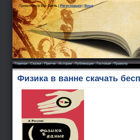
Приветствую Вас
Гость
|
Регистрация
|
Вход
Главная
|
Сказки
|
Притчи
|
Истории
|
Публикации
|
Гостевая
|
Правила
Физика в ванне скачать бес