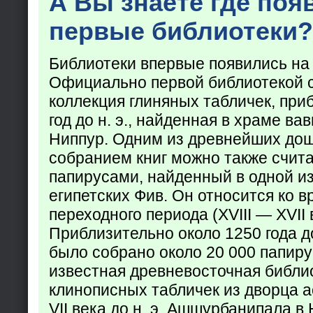
А Вы знаете где поя
первые библиотеки?
Библиотеки впервые появились на
Официально первой библиотекой 
коллекция глиняных табличек, при
год до н. э., найденная в храме ва
Ниппур. Одним из древнейших до
собранием книг можно также счита
папирусами, найденный в одной из
египетских Фив. Он относится ко в
переходного периода (XVIII — XVII вв
Приблизительно около 1250 года до
было собрано около 20 000 папир
известная древневосточная библи
клинописных табличек из дворца а
VII века до н. э. Ашшурбанипала в