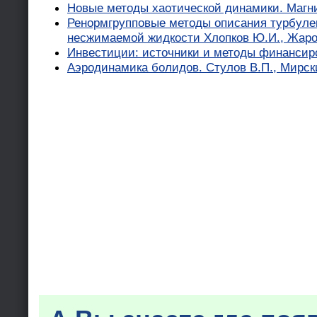
Новые методы хаотической динамики. Магни
Ренормгрупповые методы описания турбул
несжимаемой жидкости Хлопков Ю.И., Жаров
Инвестиции: источники и методы финансиро
Аэродинамика болидов. Стулов В.П., Мирск