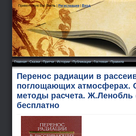
Приветствую Вас
Гость
|
Регистрация
|
Вход
Главная
|
Сказки
|
Притчи
|
Истории
|
Публикации
|
Гостевая
|
Правила
Перенос радиации в рассеи
поглощающих атмосферах. 
методы расчета. Ж.Ленобль (
бесплатно