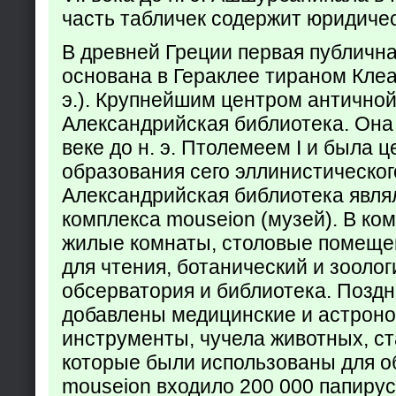
часть табличек содержит юридич
В древней Греции первая публичн
основана в Гераклее тираном Клеар
э.). Крупнейшим центром античной
Александрийская библиотека. Она б
веке до н. э. Птолемеем I и была 
образования сего эллинистическог
Александрийская библиотека явля
комплекса mouseion (музей). В ко
жилые комнаты, столовые помеще
для чтения, ботанический и зоолог
обсерватория и библиотека. Поздн
добавлены медицинские и астрон
инструменты, чучела животных, ст
которые были использованы для о
mouseion входило 200 000 папирус