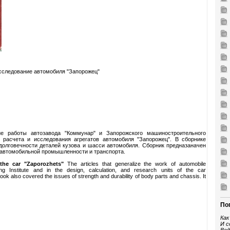
исследование автомобиля "Запорожец"
е работы автозавода "Коммунар" и Запорожского машиностроительного
, расчета и исследования агрегатов автомобиля "Запорожец". В сборнике
долговечности деталей кузова и шасси автомобиля. Сборник предназаначен
 автомобильной промышленности и транспорта.
 the car "Zaporozhets"
The articles that generalize the work of automobile
g Institute and in the design, calculation, and research units of the car
ok also covered the issues of strength and durability of body parts and chassis. It
По
Как
И с