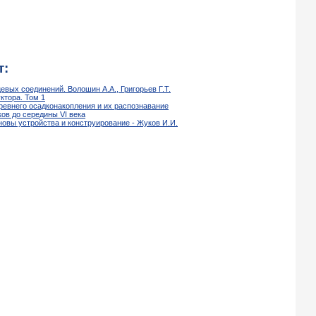
т:
вых соединений. Волошин А.А., Григорьев Г.Т.
ктора. Том 1
древнего осадконакопления и их распознавание
ов до середины VI века
овы устройства и конструирование - Жуков И.И.