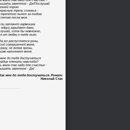
ь мало так надо для счастья –
ышать заветное - Да!Послушай
енней порою
красную трель соловья -
 трепетно льнет за тобою
спетая песня моя.
сли заплачет гармошка
 вдруг зарыдает баян,
лушай, хотя бы немножко,
 я от любви к тебе пьян.
да же распустятся розы,
сой совершенной маня,
сразу, не ведая прозы,
изм наполняет меня.
 мне до тебя достучаться
ердце пленить навсегда?
ь мало так надо для счастья -
ышать заветное - Да!
Как мне до тебя достучаться. Романс
Николай Стах