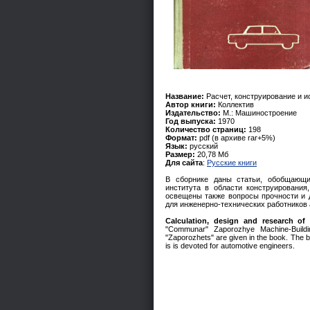
Название:
Расчет, конструирование и 
Автор книги:
Коллектив
Издательство:
М.: Машиностроение
Год выпуска:
1970
Количество страниц:
198
Формат:
pdf (в архиве rar+5%)
Язык:
русский
Размер:
20,78 Мб
Для сайта
:
Русские книги
В сборнике даны статьи, обобщающи
института в области конструирования
освещены также вопросы прочности и 
для инженерно-технических работников
Calculation, design and research of
"Communar" Zaporozhye Machine-Buildin
"Zaporozhets" are given in the book. The bo
is is devoted for automotive engineers.