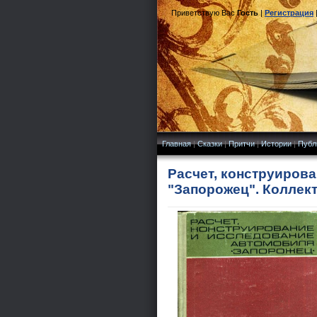
Приветствую Вас
Гость
|
Регистрация
Главная
|
Сказки
|
Притчи
|
Истории
|
Публ
Расчет, конструиров
"Запорожец". Коллект