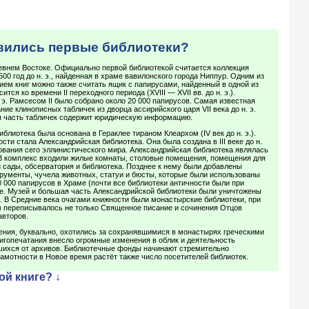
явились первые библиотеки?
евнем Востоке. Официально первой библиотекой считается коллекция
00 год до н. э., найденная в храме вавилонского города Ниппур. Одним из
ем книг можно также считать ящик с папирусами, найденный в одной из
ится ко времени II переходного периода (XVIII — XVII вв. до н. э.).
 э. Рамсесом II было собрано около 20 000 папирусов. Самая известная
ие клинописных табличек из дворца ассирийского царя VII века до н. э.
 часть табличек содержит юридическую информацию.
блиотека была основана в Гераклее тираном Клеархом (IV век до н. э.).
ти стала Александрийская библиотека. Она была создана в III веке до н.
ования сего эллинистического мира. Александрийская библиотека являлась
 В комплекс входили жилые комнаты, столовые помещения, помещения для
й сады, обсерватория и библиотека. Позднее к нему были добавлены
рументы, чучела животных, статуи и бюсты, которые были использованы
0 000 папирусов в Храме (почти все библиотеки античности были при
ле. Музей и большая часть Александрийской библиотеки были уничтожены
. В Средние века очагами книжности были монастырские библиотеки, при
м переписывалось не только Священное писание и сочинения Отцов
авторов.
ения, буквально, охотились за сохранявшимися в монастырях греческими
игопечатания внесло огромные изменения в облик и деятельность
вшихся от архивов. Библиотечные фонды начинают стремительно
амотности в Новое время растёт также число посетителей библиотек.
ой книге? ↓