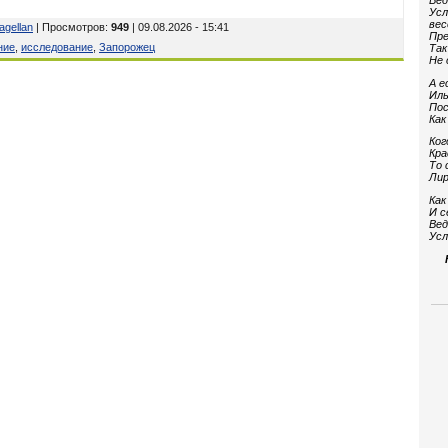
Вед
Усл
вес
agellan
| Просмотров
:
949
| 09.08.2026 - 15:41
Пре
ние
,
исследование
,
Запорожец
Так
Не 
А е
Иль
Пос
Как
Ког
Кра
То 
Лир
Как
И с
Вед
Усл