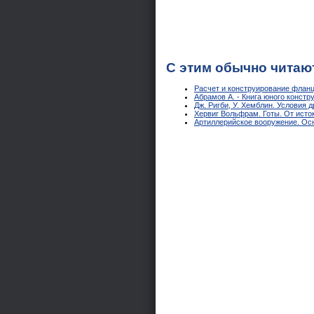
С этим обычно читаю
Расчет и конструирование фланце
Абрамов А. - Книга юного констру
Дж. Ригби, У. Хемблин. Условия 
Хервиг Вольфрам. Готы. От исток
Артиллерийское вооружение. Осн