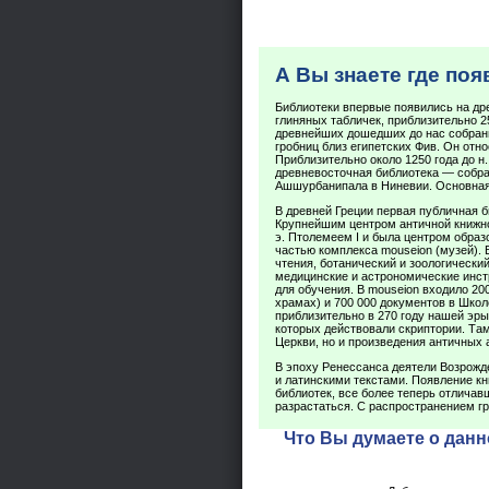
А Вы знаете где по
Библиотеки впервые появились на др
глиняных табличек, приблизительно 25
древнейших дошедших до нас собрани
гробниц близ египетских Фив. Он относ
Приблизительно около 1250 года до н.
древневосточная библиотека — собран
Ашшурбанипала в Ниневии. Основная
В древней Греции первая публичная би
Крупнейшим центром античной книжнос
э. Птолемеем I и была центром образ
частью комплекса mouseion (музей).
чтения, ботанический и зоологически
медицинские и астрономические инст
для обучения. В mouseion входило 20
храмах) и 700 000 документов в Шко
приблизительно в 270 году нашей эры
которых действовали скриптории. Та
Церкви, но и произведения античных 
В эпоху Ренессанса деятели Возрожд
и латинскими текстами. Появление кн
библиотек, все более теперь отлича
разрастаться. С распространением гр
Что Вы думаете о данн