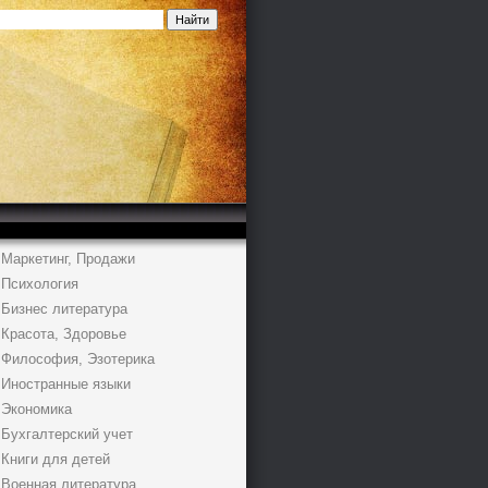
Маркетинг, Продажи
Психология
Бизнес литература
Красота, Здоровье
Философия, Эзотерика
Иностранные языки
Экономика
Бухгалтерский учет
Книги для детей
Военная литература