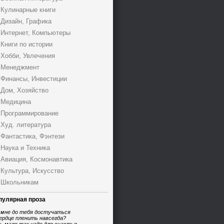
Кулинарные книги
Дизайн, Графика
Интернет, Компьютеры
Книги по истории
Хобби, Увлечения
Менеджмент
Финансы, Инвестиции
Дом, Хозяйство
Медицина
Программирование
Худ. литература
Фантастика, Фэнтези
Наука и Техника
Авиация, Космонавтика
Культура, Искусство
Школьникам
пулярная проза
 мне до тебя достучаться
ердце пленить навсегда?