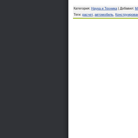
Категория
:
Наука и Техника
|
Добавил
:
M
Теги
:
расчет
,
автомобиль
,
Конструирова