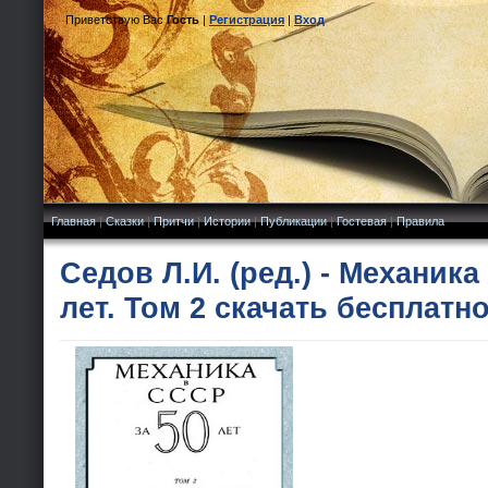
Приветствую Вас
Гость
|
Регистрация
|
Вход
Главная
|
Сказки
|
Притчи
|
Истории
|
Публикации
|
Гостевая
|
Правила
Седов Л.И. (ред.) - Механика
лет. Том 2 скачать бесплатн