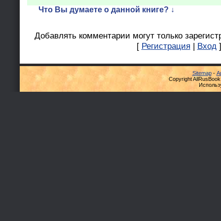
Что Вы думаете о данной книге? ↓
Добавлять комментарии могут только зарегист
[
Регистрация
|
Вход
Sitemap
-
А
Copyright AllRusBook
Использ