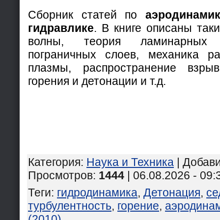
Сборник статей по
аэродинамик
гидравлике
. В книге описаны так
волны, теория ламинарных
пограничных слоев, механика ра
плазмы, распространение взры
горения и детонации и т.д.
Категория
:
Наука и Техника
|
Добав
Просмотров
:
1444
| 06.08.2026 - 09:
Теги
:
гидродинамика
,
Детонация
,
се
турбулентность
,
горение
,
аэродина
(2010)