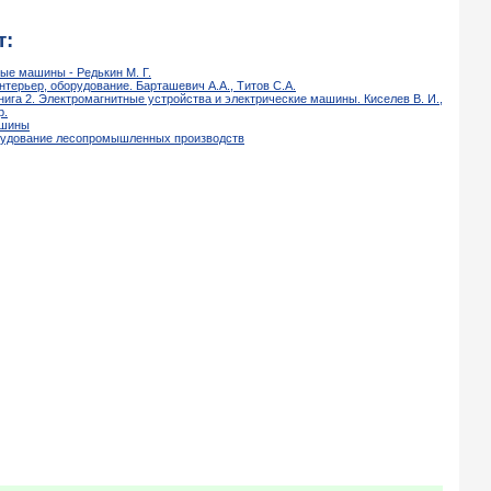
т:
ые машины - Редькин М. Г.
нтерьер, оборудование. Барташевич А.А., Титов С.А.
нига 2. Электромагнитные устройства и электрические машины. Киселев В. И.,
р.
ашины
орудование лесопромышленных производств