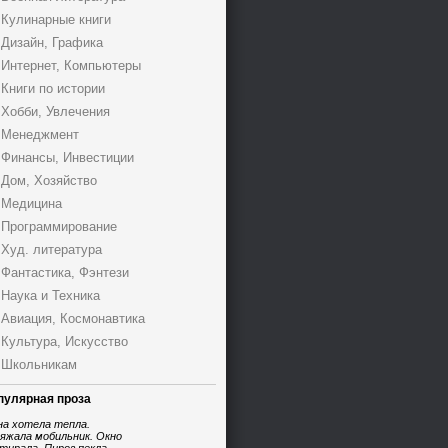
Кулинарные книги
Дизайн, Графика
Интернет, Компьютеры
Книги по истории
Хобби, Увлечения
Менеджмент
Финансы, Инвестиции
Дом, Хозяйство
Медицина
Программирование
Худ. литература
Фантастика, Фэнтези
Наука и Техника
Авиация, Космонавтика
Культура, Искусство
Школьникам
пулярная проза
на хотела тепла.
яжала мобильник. Окно