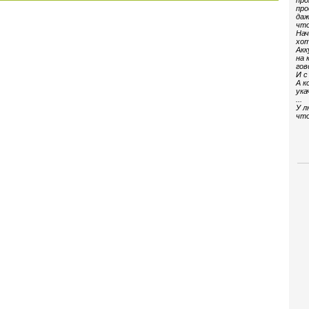
про
про
даж
что
Нач
хот
Акк
на 
гов
И с
А к
ука
...
У л
что