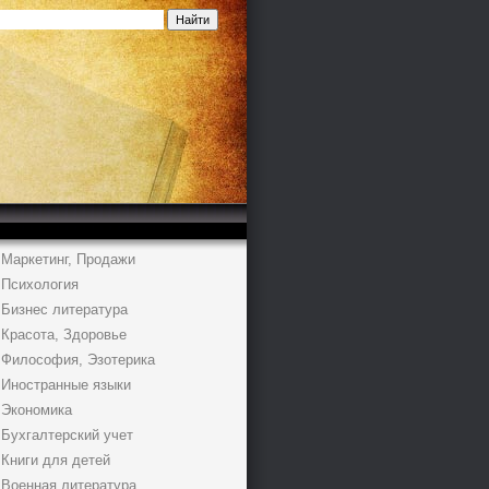
Маркетинг, Продажи
Психология
Бизнес литература
Красота, Здоровье
Философия, Эзотерика
Иностранные языки
Экономика
Бухгалтерский учет
Книги для детей
Военная литература