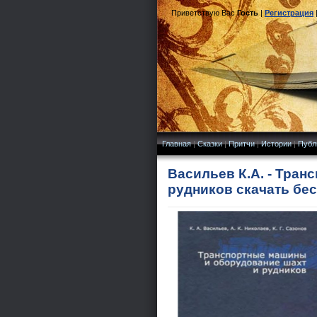
Приветствую Вас
Гость
|
Регистрация
Главная
|
Сказки
|
Притчи
|
Истории
|
Публ
Васильев К.А. - Тра
рудников скачать бе