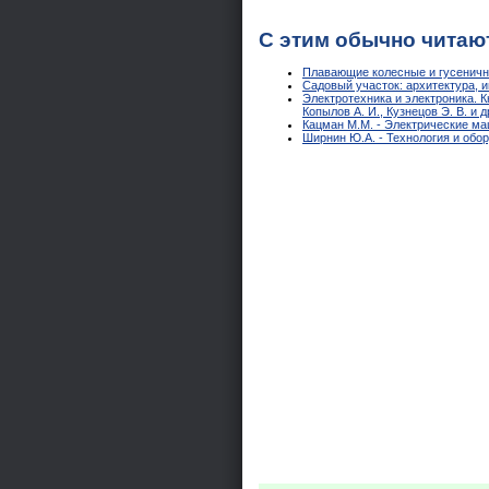
С этим обычно читаю
Плавающие колесные и гусеничн
Садовый участок: архитектура, и
Электротехника и электроника. К
Копылов А. И., Кузнецов Э. В. и д
Кацман М.М. - Электрические м
Ширнин Ю.А. - Технология и об