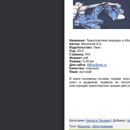
Название:
Транспортные машины и обор
Автор:
Васильев К.А.
Издательство:
Лань
Год:
2012
Страниц:
544
Формат:
pdf
Размер:
5,49 мб
Для сайта
:
AllRusBook.ru
Качество:
хорошее
Язык:
русский
В книге изложены основы теории, кон
шахт и рудников, правила их экспл
конструкции транспортных машин для уг
Категория
:
Наука и Техника
|
Добавил
:
g
Теги
:
Машины
,
оборудование