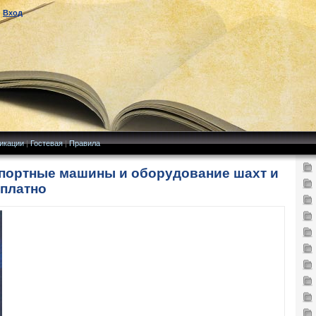
|
Вход
икации
|
Гостевая
|
Правила
нспортные машины и оборудование шахт и
сплатно