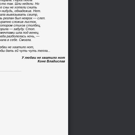
тирала. Пирог пекла
сто так. Шли недели. Но
е сны не хотели снить
-нибудь, обнадежив. Нет.
ала вывязывать свитр,
ь реглан был неярок — слеп.
уратно сложив листок,
котором стихов столбец,
орила — забуду. Стоп.
 мечтами шла под венец.
огда разболелась ночь, —
чала в себе. Смогла.
юбви не хватило нот,
бы дать ей чуть-чуть тепла...
У любви не хватило нот
Коне Владислав