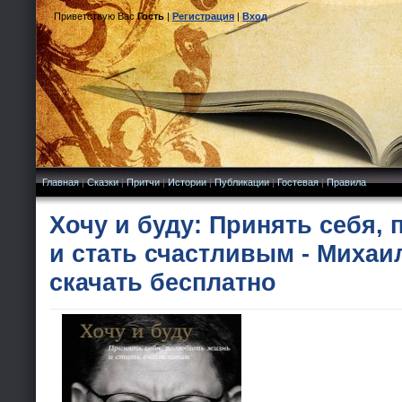
Приветствую Вас
Гость
|
Регистрация
|
Вход
Главная
|
Сказки
|
Притчи
|
Истории
|
Публикации
|
Гостевая
|
Правила
Хочу и буду: Принять себя,
и стать счастливым - Михаи
скачать бесплатно