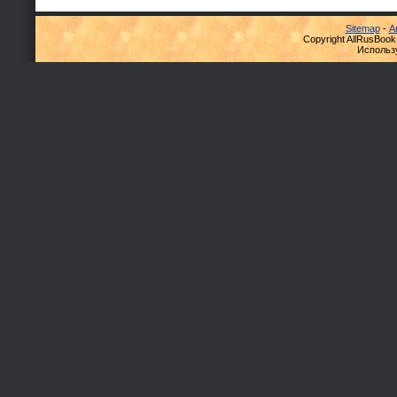
Sitemap
-
А
Copyright AllRusBook
Использ