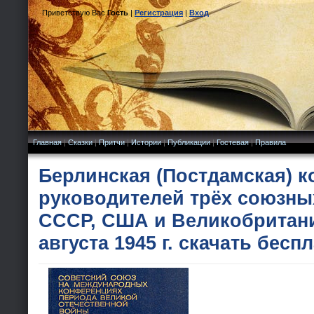
Приветствую Вас
Гость
|
Регистрация
|
Вход
Главная
|
Сказки
|
Притчи
|
Истории
|
Публикации
|
Гостевая
|
Правила
Берлинская (Постдамская) 
руководителей трёх союзны
СССР, США и Великобритани
августа 1945 г. скачать бесп