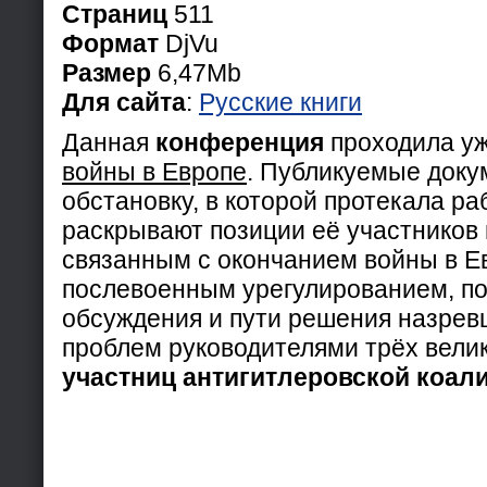
Страниц
511
Формат
DjVu
Размер
6,47Mb
Для сайта
:
Русские книги
Данная
конференция
проходила у
войны в Европе
. Публикуемые доку
обстановку, в которой протекала р
раскрывают позиции её участников 
связанным с окончанием войны в Е
послевоенным урегулированием, п
обсуждения и пути решения назре
проблем руководителями трёх велик
участниц антигитлеровской коал