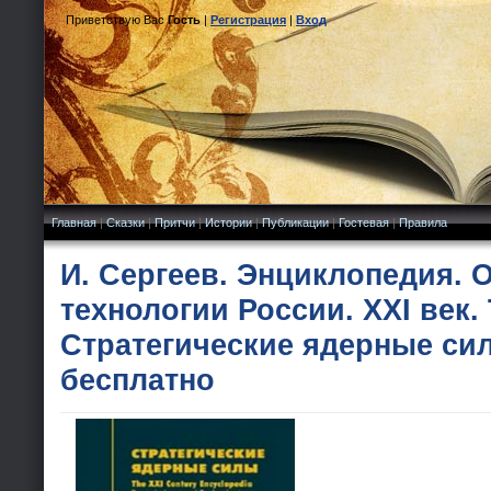
Приветствую Вас
Гость
|
Регистрация
|
Вход
Главная
|
Сказки
|
Притчи
|
Истории
|
Публикации
|
Гостевая
|
Правила
И. Сергеев. Энциклопедия. 
технологии России. XXI век. 
Стратегические ядерные си
бесплатно