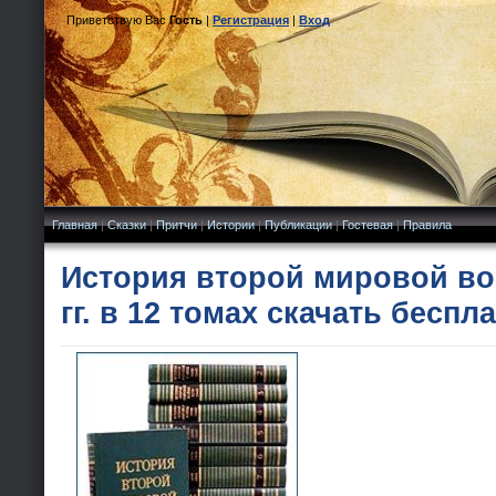
Приветствую Вас
Гость
|
Регистрация
|
Вход
Главная
|
Сказки
|
Притчи
|
Истории
|
Публикации
|
Гостевая
|
Правила
История второй мировой вой
гг. в 12 томах скачать беспл