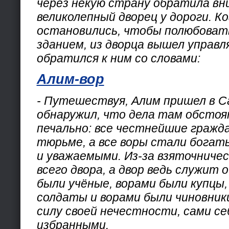
через некую страну обратила вн
великолепный дворец у дороги. Ко
остановились, чтобы полюбоват
зданием, из дворца вышел управ
обратился к ним со словами:
Алим-вор
- Путешествуя, Алим пришел в С
обнаружил, что дела там обстоя
печально: все честнейшие гражд
тюрьме, а все воры стали богат
и уважаемыми. Из-за взяточничес
всего двора, а двор ведь служит 
были учёные, ворами были купцы,
солдаты и ворами были чиновники.
силу своей нечестности, сами се
избранными.