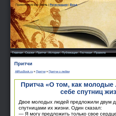
Приветствую Вас
Гость
|
Регистрация
|
Вход
Главная
|
Сказки
|
Притчи
|
Истории
|
Публикации
|
Гостевая
|
Правила
Притчи
AllRusBook.ru
»
Притчи
»
Притчи о любви
Притча «О том, как молодые
себе спутниц жи
Двое молодых людей предложили двум д
спутницами их жизни. Один сказал:
— Я могу предложить только свое сердце