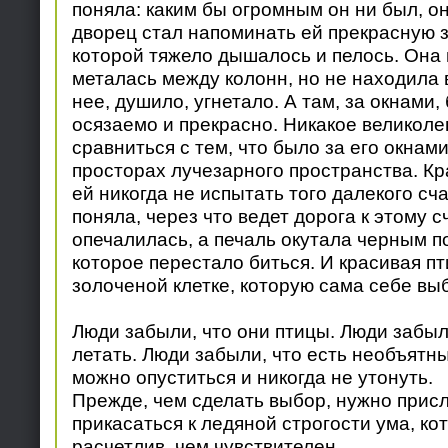
поняла: каким бы огромным он ни был, он
дворец стал напоминать ей прекрасную з
которой тяжело дышалось и пелось. Она 
металась между колонн, но не находила 
нее, душило, угнетало. А там, за окнами
осязаемо и прекрасно. Никакое великоле
сравниться с тем, что было за его окнам
просторах лучезарного пространства. Кр
ей никогда не испытать того далекого сча
поняла, через что ведет дорога к этому 
опечалилась, а печаль окутала черным п
которое перестало биться. И красивая пт
золоченой клетке, которую сама себе вы
Люди забыли, что они птицы. Люди забыли
летать. Люди забыли, что есть необъятн
можно опуститься и никогда не утонуть.
Прежде, чем сделать выбор, нужно присл
прикасаться к ледяной строгости ума, к
расчетлив, чем чувствителен.