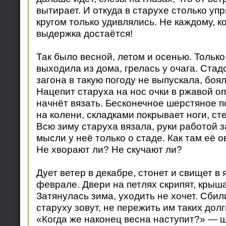
вытирает. И откуда в старухе столько упр
кругом только удивлялись. Не каждому, к
выдержка достаётся!
Так было весной, летом и осенью. Только
выходила из дома, грелась у очага. Стад
загона в такую погоду не выпускала, боял
Нацепит старуха на нос очки в ржавой оп
начнёт вязать. Бесконечное шерстяное 
на колени, складками покрывает ноги, сте
Всю зиму старуха вязала, руки работой 
мысли у неё только о стаде. Как там её 
Не хворают ли? Не скучают ли?
Дует ветер в декабре, стонет и свищет в 
феврале. Двери на петлях скрипят, крыша
Затянулась зима, уходить не хочет. Сбили
старуху зовут, не пережить им таких дол
«Когда же наконец весна наступит?» — ш