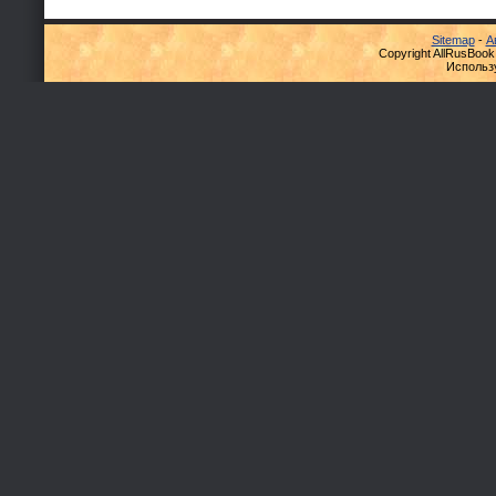
Sitemap
-
А
Copyright AllRusBook
Использ