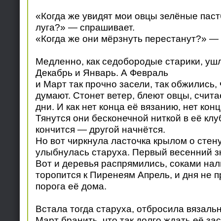
«Когда же увидят мои овцы зелёные пас
луга?» — спрашивает.
«Когда же они мёрзнуть перестанут?» —
Медленно, как седобородые старики, уш
Декабрь и Январь. А Февраль
и Март так прочно засели, так обжились, 
думают. Стонет ветер, блеют овцы, счита
дни. И как нет конца её вязанию, нет кон
Тянутся они бесконечной ниткой в её клу
кончится — другой начнётся.
Но вот чиркнула ласточка крылом о стен
улыбнулась старуха. Первый весенний зн
Вот и деревья распрямились, соками нал
торопится к Пиренеям Апрель, и дня не п
порога её дома.
Встала тогда старуха, отбросила вязаль
Март бранить, что так долго ждать её зас