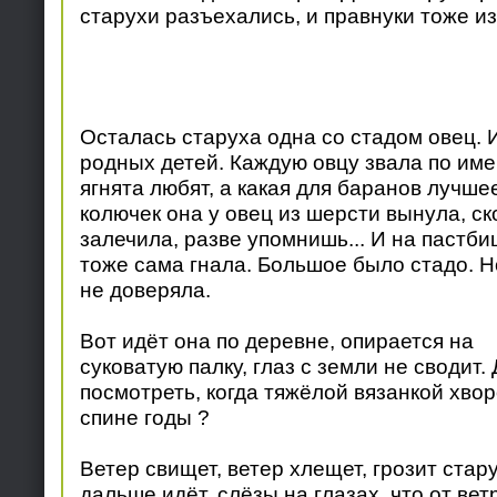
старухи разъехались, и правнуки тоже и
Осталась старуха одна со стадом овец. И
родных детей. Каждую овцу звала по имен
ягнята любят, а какая для баранов лучше
колючек она у овец из шерсти вынула, ск
залечила, разве упомнишь... И на пастби
тоже сама гнала. Большое было стадо. Н
не доверяла.
Вот идёт она по деревне, опирается на
суковатую палку, глаз с земли не сводит. 
посмотреть, когда тяжёлой вязанкой хвор
спине годы ?
Ветер свищет, ветер хлещет, грозит стару
дальше идёт, слёзы на глазах, что от вет