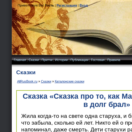
Приветствую Вас
Гость
|
Регистрация
|
Вход
Главная
|
Сказки
|
Притчи
|
Истории
|
Публикации
|
Гостевая
|
Правила
Сказки
AllRusBook.ru
»
Сказки
»
Каталонские сказки
Сказка «Сказка про то, как М
в долг брал»
Жила когда-то на свете одна старуха, и б
что забыла, сколько ей лет. Никто ей о п
напоминал, даже смерть. Дети старухи р