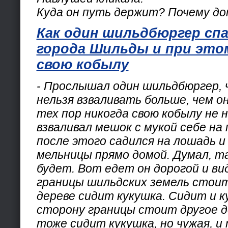
Куда он путь держит? Почему до
Как один шильдбюргер сп
города Шильды и при это
свою кобылу
- Прослышал один шильдбюргер, ч
нельзя взваливать больше, чем о
тех пор никогда свою кобылу не 
взваливал мешок с мукой себе на 
после этого садился на лошадь и 
мельницы прямо домой. Думал, т
будет. Вот едет он дорогой и ви
границы шильдских земель стоит
дереве сидит кукушка. Сидит и к
сторону границы стоит другое де
тоже сидит кукушка, но чужая, и