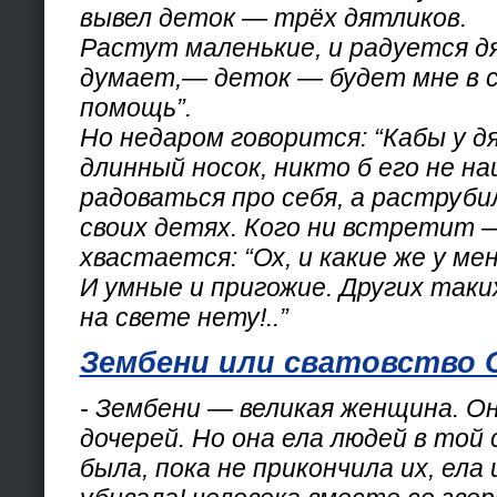
вывел деток — трёх дятликов.
Растут маленькие, и радуется д
думает,— деток — будет мне в 
помощь”.
Но недаром говорится: “Кабы у д
длинный носок, никто б его не на
радоваться про себя, а раструбил
своих детях. Кого ни встретит 
хвастается: “Ох, и какие же у ме
И умные и пригожие. Других таких
на свете нету!..”
Зембени или сватовство 
- Зембени — великая женщина. Он
дочерей. Но она ела людей в той 
была, пока не прикончила их, ела 