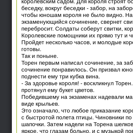
королевским садом. Для короля строят б
беседку, вокруг беседки - забор, на забор
чтобы юношам короля не было видно. Н
экзаменующийся сочинение, свернет свит
перебросит. Солдаты соберут свитки, кор
Королевские помощники их прямо тут и ч
Пройдет несколько часов, и молодые кор
готовы.
Так и поныне.
Торен первым написал сочинение, за за
сочинение понравилось. Он призвал юнош
поднести ему три кубка вина.
- За здоровье короля! - воскликнул Торен
протянул ему букет цветов.
Победившему на экзаменах надевали ма
виде крыльев.
Это означало, что любое приказание кор
с быстротой полета птицы. Чиновники по 
шапочки. Затем надели на Торена шелков
яркое, что глазам больно, и с музыкой по