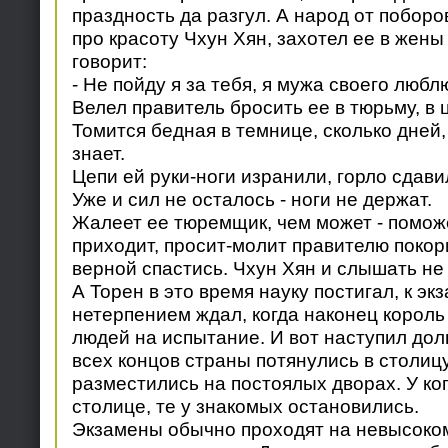
праздность да разгул. А народ от поборо
про красоту Чхун Хян, захотел ее в жены 
говорит:
- Не пойду я за тебя, я мужа своего любл
Велел правитель бросить ее в тюрьму, в 
Томится бедная в темнице, сколько дней,
знает.
Цепи ей руки-ноги изранили, горло сдави
Уже и сил не осталось - ноги не держат.
Жалеет ее тюремщик, чем может - поможе
приходит, просит-молит правителю покор
верной спастись. Чхун Хян и слышать не 
А Торен в это время науку постигал, к эк
нетерпением ждал, когда наконец корол
людей на испытание. И вот наступил до
всех концов страны потянулись в столиц
разместились на постоялых дворах. У ко
столице, те у знакомых остановились.
Экзамены обычно проходят на невысоко