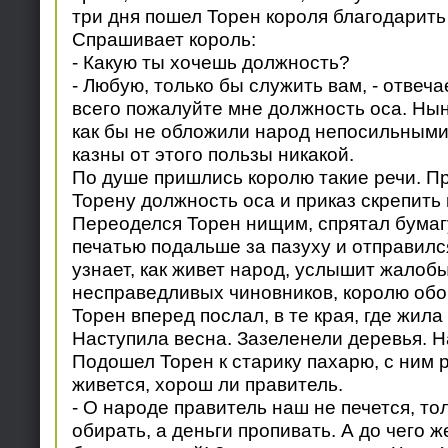
три дня пошел Торен короля благодарить
Спрашивает король:
- Какую ты хочешь должность?
- Любую, только бы служить вам, - отвеча
всего пожалуйте мне должность оса. Ны
как бы не обложили народ непосильными
казны от этого пользы никакой.
По душе пришлись королю такие речи. П
Торену должность оса и приказ скрепить
Переоделся Торен нищим, спрятал бумаг
печатью подальше за пазуху и отправился
узнает, как живет народ, услышит жалоб
несправедливых чиновников, королю обо
Торен вперед послал, в те края, где жила
Наступила весна. Зазеленели деревья. Н
Подошел Торен к старику пахарю, с ним р
живется, хорош ли правитель.
- О народе правитель наш не печется, тол
обирать, а деньги пропивать. А до чего ж