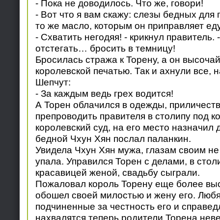
- Пока не доводилось. Что же, говори!
- Вот что я вам скажу: слезы бедных для
то же масло, которым он приправляет еду
- Схватить негодяя! - крикнул правитель. 
отстегать… бросить в темницу!
Бросилась стража к Торену, а он высочай
королевской печатью. Так и ахнули все, 
Шепчут:
- За каждым ведь грех водится!
А Торен облачился в одежды, приличеств
препроводить правителя в столипу под к
королевский суд, на его место назначил д
бедной Чхун Хян послал паланкин.
Увидела Чхун Хян мужа, глазам своим не 
упала. Управился Торен с делами, в стол
красавицей женой, свадьбу сыграли.
Пожаловал король Торену еще более выс
обошел своей милостью и жену его. Люб
подчиненные за честность его и справед
нахвалятся теперь родители Торена нев