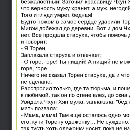
безжалостный! Заточил красавицу Чхун Х
что верность мужу хранит, а муж, негодяй
Того и гляди умрет, бедная!
Будто ножом в самое сердце ударили Тор
Мигом добежал до деревни. Вот и дом Чх
нет. Все продала старуха, чтобы помочь
и говорит:
- Я Торен.
Заплакала старуха и отвечает:
- О горе, горе! Ты нищий! А нищий не мо
горе, горе…
Ничего не сказал Торен старухе, да и чт
не сделано.
Расспросил только, где та тюрьма, и поше
к любимой, так он по стене влез, до окна
Увидела Чхун Хян мужа, заплакала, “бедн
мать позвала:
- Мама, мама! Там еще осталось одно мо
его, купи Торену одежонку… Не суждено, 
так пусть хоть одежонку носит, пока не и