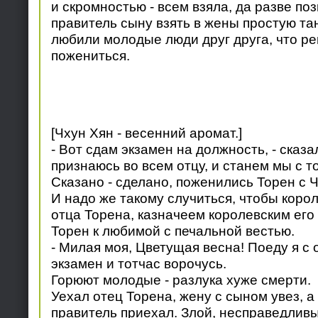
и скромностью - всем взяла, да разве по
правитель сыну взять в жены простую та
любили молодые люди друг друга, что р
пожениться.
[Чхун Хян - весенний аромат.]
- Вот сдам экзамен на должность, - сказа
признаюсь во всем отцу, и станем мы с т
Сказано - сделано, поженились Торен с Ч
И надо же такому случиться, чтобы корол
отца Торена, казначеем королевским его
Торен к любимой с печальной вестью.
- Милая моя, Цветущая весна! Поеду я с 
экзамен и тотчас ворочусь.
Горюют молодые - разлука хуже смерти.
Уехал отец Торена, жену с сыном увез, а
правитель приехал. Злой, несправедливый