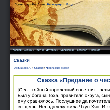
Приветствую Вас
Гость
|
Регистрация
|
Вход
Главная
|
Сказки
|
Притчи
|
Истории
|
Публикации
|
Гостевая
|
Правила
Сказки
AllRusBook.ru
»
Сказки
»
Креольские сказки
Сказка «Предание о че
[Оса - тайный королевкий советник - реви
Был у богача Тоха, правителя округа, сы
ему сравнялось. Послушнее да почтитель
сыщешь. Неподалеку жила Чхун Хян. И кр