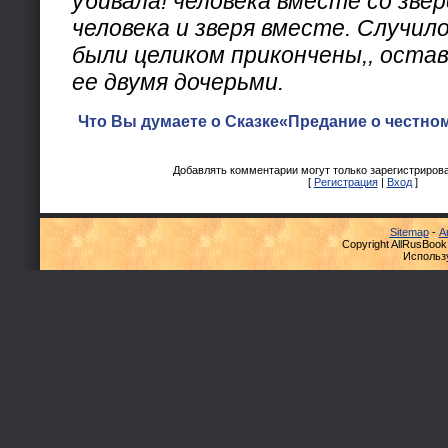
убивала! человека вместе со звер
человека и зверя вместе. Случил
были целиком прикончены,, остав
ее двумя дочерьми.
Что Вы думаете о Сказке«Предание о честном
Добавлять комментарии могут только зарегистриров
[
Регистрация
|
Вход
]
Sitemap
-
А
Copyright AllRusBook
Использ