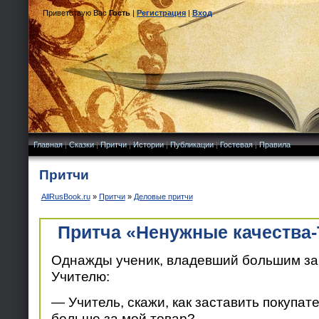
Приветствую Вас
Гость
|
Регистрация
|
Вход
Главная
|
Сказки
|
Притчи
|
Истории
|
Публикации
|
Гостевая
|
Правила
Притчи
AllRusBook.ru
»
Притчи
»
Деловые притчи
Притча «Ненужные качества-
Однажды ученик, владевший большим за
Учителю:
— Учитель, скажи, как заставить покупат
больше за мой товар?