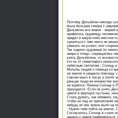
Поэтому Дельбеген никогда сыт
была большая секира с широким
Дельбеген все живое - зверей и
нравилось чудовищу человечес
придет в какую-либо местность,
сразиться с ним никто не реша
убежать не успеет, или схорон
Так ходило чудовище по земле
звери и птицы, сокращались не
унять Дельбегена, то вскорост
кто их от семиглавого ненасыт
небесным светилам - Солнцу и 
Мольбы людей о помощи со вре
на землю и увидели повсюду с
совсем мало в лесах и полях ж
раньше люди во множестве жили
не курился. Поняли Солнце и 
приходится. Если не унять Дел
земля в мертвую пустыню, ниче
Стали думать, как избавить лю
чтобы он под их присмотром на
нибудь из них нужно было на 
- Нужно тебе пойти на землю, С
Согласилось Солнце и стало по
начало к земле приближаться, 