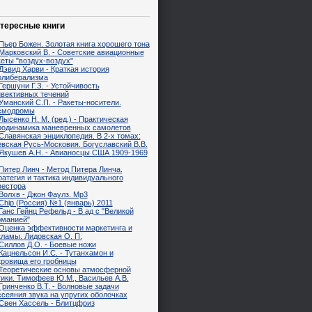
тересные книги
Пьер Божен. Золотая книга хорошего тона
Марковский В. - Советские авиационные
еты "воздух-воздух"
Дэвид Харви - Краткая история
олиберализма
Гершуни Г.З. - Устойчивость
нвективных течений
Уманский С.П. - Ракеты-носители.
смодромы
Лысенко Н. М. (ред.) - Практическая
родинамика маневренных самолетов
Славянская энциклопедия. В 2-х томах:
евская Русь-Московия. Богуславский В.В.
Якушев А.Н. - Авианосцы США 1909-1969
Питер Линч - Метод Питера Линча.
ратегия и тактика индивидуального
вестора
Волхв - Джон Фаулз. Mp3
Chip (Россия) №1 (январь) 2011
Ганс Гейнц Рефельд - В ад с "Великой
рманией"
Оценка эффективности маркетинга и
кламы. Лидовская О. П.
Силлов Д.О. - Боевые ножи
Кацнельсон И.С. - Тутанхамон и
кровища его гробницы
Теоретические основы атмосферной
тики. Тимофеев Ю.М., Васильев А.В.
Гринченко В.Т. - Волновые задачи
ссеяния звука на упругих оболочках
Свен Хассель - Блитцфриз