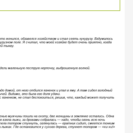
что женился, обзавелся хозяйством и стал сеять кукурузу. Вздумалось
рузном поле. Я считал, что моей хозяйке будет очень приятно, когда
ей тыкву.
видели маленькую пеструю нерпочку, выброшенную волной.
адо домой, от него отбился ягненок и упал в яму. А там сидел голодный
ычей. Видимо, это была его доля удачи.
 с ягненком, не стал беспокоиться, решив, что, каждый может получить
сенью мужчины пошли на охоту, две женщины в землянке остались. Одна
я взяла лыжи, за дровами собралась — надо, чтобы огонь всю ночь
отела топором стукнуть, оглянулась — ератник сидит, смеется тонким
 лыжах. Где остановится у сухого дерева, стукнет топором — «хи-хи!»