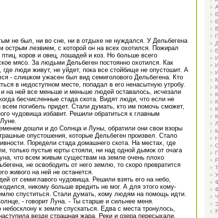
А
Б
Б
В
Г
ым не был, ни во сне, ни в отдыхе не нуждался. У Дельбегена
Д
 острым лезвием, с которой он на всех охотился. Пожирал
Е
 птиц, коров и овец, лошадей и коз. Но больше всего
И
кое мясо. За людьми Дельбеген постоянно охотился. Как
И
 где люди живут, не уйдет, пока все стойбище не опустошит. А
И
лся - слишком ужасен был вид семиголового Дельбегена. Кто
К
иться в недоступном месте, попадал в его ненасытную утробу.
К
 и на ней все меньше и меньше людей оставалось, исчезали
К
когда бесчисленные стада скота. Видят люди, что если не
К
и всем погибель придет. Стали думать, кто им помочь сможет,
К
ного чудовища избавит. Решили обратиться к главным
К
Луне.
Л
менем дошли и до Солнца и Луны, обратили они свои взоры
М
трашные опустошения, которые Дельбеген произвел. Стало
Н
ивности. Поредели стада домашнего скота. На местах, где
О
, только пустые юрты стояли, ни над одной дымок от очага
П
Луна, что всем живым существам на земле очень плохо
Р
ьбегена, не освободить от него землю, то скоро превратится
Т
го живого на ней не останется.
У
дей от семиглавого чудовища. Решили взять его на небо,
Ф
ходился, никому больше вредить не мог. А для этого кому-
Ф
землю спуститься. Стали думать, кому людям на помощь идти.
Ч
олнце, - говорит Луна. - Ты старше и сильнее меня.
Э
 небосклону к земле спускаться. Едва с места тронулось,
Я
наступила везде страшная жара. Реки и озера пересыхали,