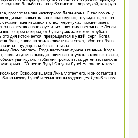
к и подняла Дельбегена на небо вместе с черемухой, которую
ала, проглотила она непокорного Дельбегена. С тех пор он у
риглядишься внимательно в полнолуние, то увидишь, что на
 секирой, вцепившийся в ствол черемухи,. просвечивает.
т он на землю снова опуститься, поэтому постоянно с Луной
машет острой секирой, от Луны кусок за куском отрубает.
 ото дня истончается, превращается в узкий. серп. Когда
ева Луны, снова на землю опуститься хочет, обретает Луна
ановится, чудище в себя заглатывает.
гену Луну одолеть. Тогда наступает лунное затмение. Когда
т, люди из домов выходят, начинают стучать в медные тазики,
обакам уши крутят, чтобы они громко выли, детей заставляли
омко кричат: "Отпусти Луну! Отпусти Луну! Не одолеть тебе
 иссякают. Освободившаяся Луна глотает его, и он остается в
ся битва между Луной и семиглавым чудовищем Дельбегеном