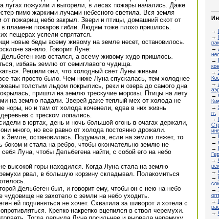
а лугах пожухли и выгорели, в лесах пожары начались. Даже
естер-пимо жаркими лучами небесного светила. Вся земля
Ин
 от пожарищ небо закрыл. Звери и птицы, домашний скот от
 в пламени пожаров гибли. Людям тоже плохо пришлось.
→
ких пещерах успели спрятатся.
→
ощи новые беды всему живому на земле несет, остановилось.
рак
→
осклоне заняло. Говорит Луне:
не
. Дельбеген жив остался, а всему живому худо пришлось.
→
ться, избавь землю от семиглавого чудища.
ко
аться. Решили они, что холодный свет Луны живым
→
Ко
все так просто было. Чем ниже Луна спускалась, тем холоднее
→
океаны толстым льдом покрылись, реки и озера до самого дна
аэ
покрылась, пришли на землю трескучие морозы. Птицы на лету
→
ми на землю падали. Зверей даже теплый мех от холода не
Ки
→
е норы, но и там от холода коченели, едва в них жизнь
гг.
деревьев с треском лопались.
→
идели в юртах, день и ночь большой огонь в очагах держали,
Ст
 они много, но все равно от холода постоянно дрожали.
ин
→
к Земле, остановилась. Подумала, если на землю ляжет, то
→
ь боком и стала на ребро, чтобы окончательно землю не
→
себя Луна, чтобы Дельбегена найти, с собой его на небо
Ге
→
ре
не высокой горы находился. Когда Луна стала на землю
→
еремухи рвал, в большую корзину складывал. Полакомиться
→
отелось.
со
торой Дельбеген был, и говорит ему, чтобы он с нею на небо
→
оп
 чудовище не захотело с земли на небо уходить.
→
ген ей подчиняться не хочет. Схватила за шиворот и хотела с
ра
сопротивляться. Крепко-накрепко вцепился в ствол черемухи.
→
оторвать. Тогда дернула Луна посильнее и вырвала черемуху