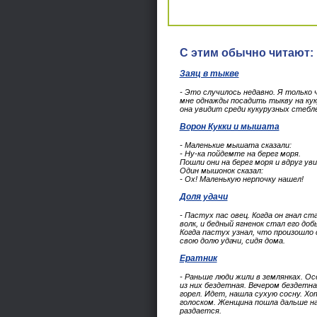
С этим обычно читают:
Заяц в тыкве
- Это случилось недавно. Я только 
мне однажды посадить тыкву на куку
она увидит среди кукурузных стебл
Ворон Кукки и мышата
- Маленькие мышата сказали:
- Ну-ка пойдемте на берег моря.
Пошли они на берег моря и вдруг у
Один мышонок сказал:
- Ох! Маленькую нерпочку нашел!
Доля удачи
- Пастух пас овец. Когда он гнал ст
волк, и бедный ягненок стал его доб
Когда пастух узнал, что произошло
свою долю удачи, сидя дома.
Ератник
- Раньше люди жили в землянках. О
из них бездетная. Вечером бездетна
горел. Идет, нашла сухую сосну. Х
голоском. Женщина пошла дальше на
раздается.