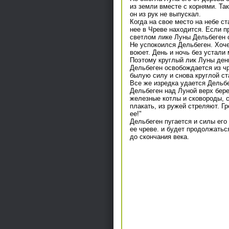
из земли вместе с корнями. Та
он из рук не выпускал.
Когда на свое место на небе ст
нее в Чреве находится. Если п
светлом лике Луны Дельбеген с
Не успокоился Дельбеген. Хоче
воюет. День и ночь без устали 
Поэтому круглый лик Луны день
Дельбеген освобождается из чр
былую силу и снова круглой ст
Все же изредка удается Дельбе
Дельбеген над Луной верх бере
железные котлы и сковороды, с
плакать, из ружей стреляют. Гр
ее!"
Дельбеген пугается и силы его
ее чреве. и будет продолжать
до скончания века.