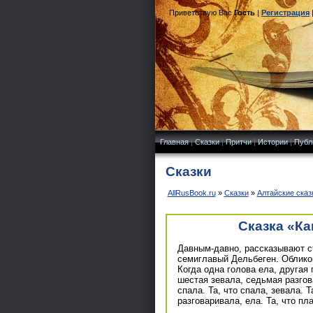
Приветствую Вас
Гость
|
Регистрация
Главная
|
Сказки
|
Притчи
|
Истории
|
Публ
Сказки
AllRusBook.ru
»
Сказки
»
Алтайские сказ
Сказка «Ка
Давным-давно, рассказывают с
семиглавый Дельбеген. Обликом
Когда одна голова ела, другая 
шестая зевала, седьмая разгова
спала. Та, что спала, зевала. Т
разговаривала, ела. Та, что пл