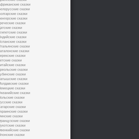
фриканские сказки
елорусские сказки
олгарские сказки
енгерские сказки
реческие сказки
атские сказки
гипетские сказки
ндийские сказки
спанские сказки
тальянские сказки
аталонские сказки
ерекские сказки
етские сказки
итайские сказки
реольские сказки
убинские сказки
атышские сказки
олдавские сказки
емецкие сказки
кеанийские сказки
ольские сказки
усские сказки
атарские сказки
краинские сказки
инские сказки
ранцузские сказки
укотские сказки
венкийские сказки
понские сказки