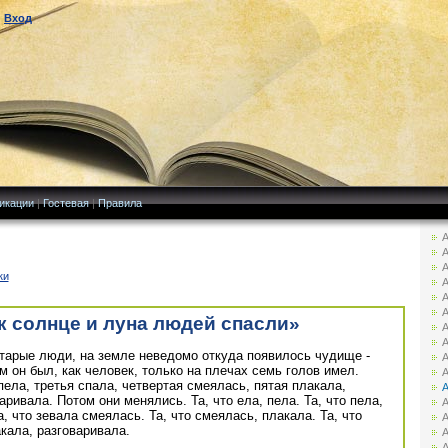
|
Вход
икации
|
Гостевая
|
Правила
А
А
А
ки
А
А
А
к солнце и луна людей спасли»
А
А
тарые люди, на земле неведомо откуда появилось чудище -
А
 он был, как человек, только на плечах семь голов имел.
А
пела, третья спала, четвертая смеялась, пятая плакала,
А
ривала. Потом они менялись. Та, что ела, пела. Та, что пела,
А
а, что зевала смеялась. Та, что смеялась, плакала. Та, что
А
акала, разговаривала.
А
А