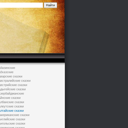
базинские
бхазские
варские сказки
встралийские сказки
встрийские сказки
дыгейские сказки
зербайджанские
йнские сказки
лбанские сказки
леутские сказки
лтайские сказки
мериканские сказки
нглийские сказки
нгольские сказки
рмянские сказки