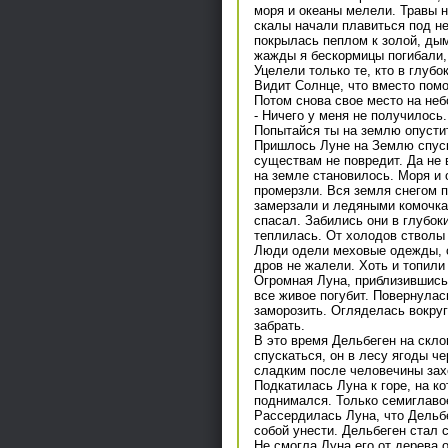
моря и океаны мелели. Травы н
скалы начали плавиться под н
покрылась пеплом к золой, дым
жажды я бескормицы погибали,
Уцелели только те, кто в глубо
Видит Солнце, что вместо пом
Потом снова свое место на неб
- Ничего у меня не получилось
Попытайся ты на землю опусти
Пришлось Луне на Землю спуск
существам не повредит. Да не 
на земле становилось. Моря и 
промерзли. Вся земля снегом 
замерзали и ледяными комочка
спасал. Забились они в глубоки
теплилась. От холодов стволы 
Люди одели меховые одежды, с
дров не жалели. Хоть и топили
Огромная Луна, приблизившись 
все живое погубит. Повернулас
заморозить. Огляделась вокруг 
забрать.
В это время Дельбеген на скло
спускаться, он в лесу ягоды ч
сладким после человечины зах
Подкатилась Луна к горе, на ко
поднимался. Только семиглавое
Рассердилась Луна, что Дельбе
собой унести. Дельбеген стал 
Не смогла Луна его от дерева 