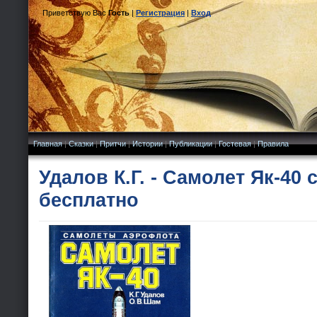
Приветствую Вас
Гость
|
Регистрация
|
Вход
Главная
|
Сказки
|
Притчи
|
Истории
|
Публикации
|
Гостевая
|
Правила
Удалов К.Г. - Самолет Як-40 
бесплатно