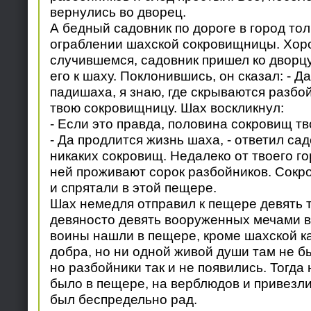
вернулись во дворец.
А бедный садовник по дороге в город то
ограблении шахской сокровищницы. Хор
случившемся, садовник пришел ко дворцу
его к шаху. Поклонившись, он сказал: - Д
падишаха, я знаю, где скрываются разбо
твою сокровищницу. Шах воскликнул:
- Если это правда, половина сокровищ тв
- Да продлится жизнь шаха, - ответил сад
никаких сокровищ. Недалеко от твоего г
ней проживают сорок разбойников. Сокр
и спрятали в этой пещере.
Шах немедля отправил к пещере девять 
девяносто девять вооруженных мечами в
воины нашли в пещере, кроме шахской ка
добра, но ни одной живой души там не бы
но разбойники так и не появились. Тогда 
было в пещере, на верблюдов и привезл
был беспредельно рад.