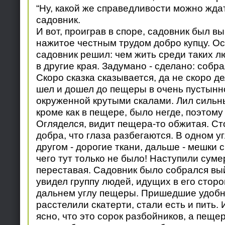
“Ну, какой же справедливости можно ждат
садовник.
И вот, проиграв в споре, садовник был в
нажитое честным трудом добро купцу. Ос
садовник решил: чем жить среди таких л
в другие края. Задумано - сделано: собра
Скоро сказка сказывается, да не скоро д
шел и дошел до пещеры в очень пустынн
окруженной крутыми скалами. Лил сильны
кроме как в пещере, было негде, поэтому
Огляделся, видит пещера-то обжитая. Ст
добра, что глаза разбегаются. В одном уг
другом - дорогие ткани, дальше - мешки 
чего тут только не было! Наступили суме
переставая. Садовник было собрался вый
увидел группу людей, идущих в его сторо
дальнем углу пещеры. Пришедшие удобн
расстелили скатерти, стали есть и пить. 
ясно, что это сорок разбойников, а пещер