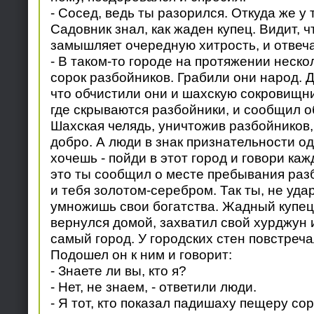
- Сосед, ведь ты разорился. Откуда же у 
Садовник знал, как жаден купец. Видит, ч
замышляет очередную хитрость, и отвеча
- В таком-то городе на протяжении неско
сорок разбойников. Грабили они народ. Д
что обчистили они и шахскую сокровищни
где скрываются разбойники, и сообщил о
Шахская челядь, уничтожив разбойников
добро. А люди в знак признательности о
хочешь - пойди в этот город и говори каж
это ты сообщил о месте пребывания раз
и тебя золотом-серебром. Так ты, не уда
умножишь свои богатства. Жадный купец,
вернулся домой, захватил свой хурджун и
самый город. У городских стен повстреча
Подошел он к ним и говорит:
- Знаете ли вы, кто я?
- Нет, не знаем, - ответили люди.
- Я тот, кто показал падишаху пещеру сор