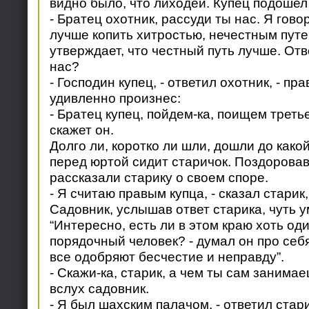
видно было, что лиходей. Купец подошел 
- Братец охотник, рассуди ты нас. Я гово
лучше копить хитростью, нечестным путе
утверждает, что честный путь лучше. Отве
нас?
- Господин купец, - ответил охотник, - пр
удивленно произнес:
- Братец купец, пойдем-ка, поищем третье
скажет он.
Долго ли, коротко ли шли, дошли до какой
перед юртой сидит старичок. Поздоровав
рассказали старику о своем споре.
- Я считаю правым купца, - сказал старик
Садовник, услышав ответ старика, чуть 
“Интересно, есть ли в этом краю хоть од
порядочный человек? - думал он про себя.
все одобряют бесчестие и неправду”.
- Скажи-ка, старик, а чем ты сам занима
вслух садовник.
- Я был шахским палачом, - ответил стари