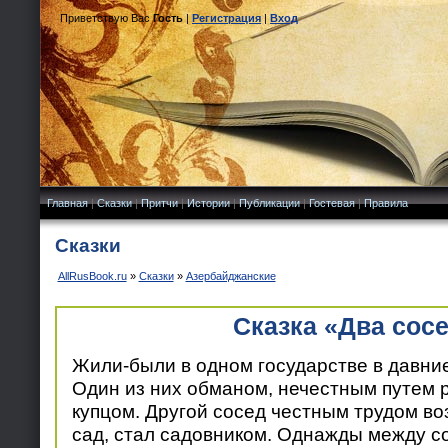
Приветствую Вас
Гость
|
Регистрация
|
Вход
Главная
|
Сказки
|
Притчи
|
Истории
|
Публикации
|
Гостевая
|
Правила
Сказки
AllRusBook.ru
»
Сказки
»
Азербайджанские
Сказка «Два сос
Жили-были в одном государстве в давни
Один из них обманом, нечестным путем р
купцом. Другой сосед честным трудом во
сад, стал садовником. Однажды между с