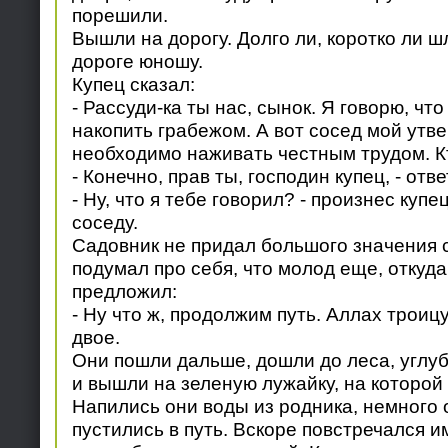
порешили.
Вышли на дорогу. Долго ли, коротко ли ш
дороге юношу.
Купец сказал:
- Рассуди-ка ты нас, сынок. Я говорю, чт
накопить грабежом. А вот сосед мой утве
необходимо наживать честным трудом. Кт
- Конечно, прав ты, господин купец, - отв
- Ну, что я тебе говорил? - произнес купе
соседу.
Садовник не придал большого значения 
подумал про себя, что молод еще, откуда 
предложил:
- Ну что ж, продолжим путь. Аллах троиц
двое.
Они пошли дальше, дошли до леса, углуб
и вышли на зеленую лужайку, на которой 
Напились они воды из родника, немного 
пустились в путь. Вскоре повстречался им