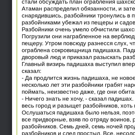
стали обсуждать план ограбления шахск
Атаман распределил обязанности, и зат
снарядившись, разбойники тронулись в п
разбойниками убежал из пещеры и садов
Разбойники очень умело обчистили шахс
Погрузили они награбленное на верблюд
пещеру. Утром повсюду разнесся слух, ч
ограблена сокровищница падишаха. Пад
дворовый люд и приказал разыскать раз
Главный визирь падишаха выступил впер
сказал:
- Да продлится жизнь падишаха, не новое
несколько лет эти разбойники грабят нар
поймать, неизвестно даже, где они обита
- Ничего знать не хочу, - сказал падишах
весь город и разыщет разбойников, хоть 
Ослушаться падишаха было нельзя, поэто
все придворные, взяв по отряду воинов,
разбойников. Семь дней, семь ночей про
разбойников и след простыл. Все, несол