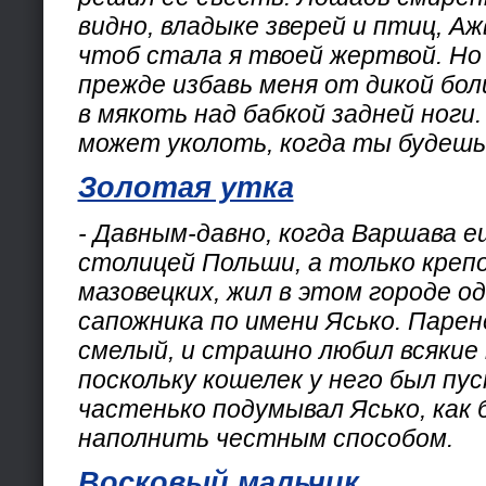
видно, владыке зверей и птиц, Аж
чтоб стала я твоей жертвой. Но
прежде избавь меня от дикой бол
в мякоть над бабкой задней ноги.
может уколоть, когда ты будешь
Золотая утка
- Давным-давно, когда Варшава е
столицей Польши, а только креп
мазовецких, жил в этом городе од
сапожника по имени Ясько. Парен
смелый, и страшно любил всякие 
поскольку кошелек у него был пу
частенько подумывал Ясько, как 
наполнить честным способом.
Восковый мальчик