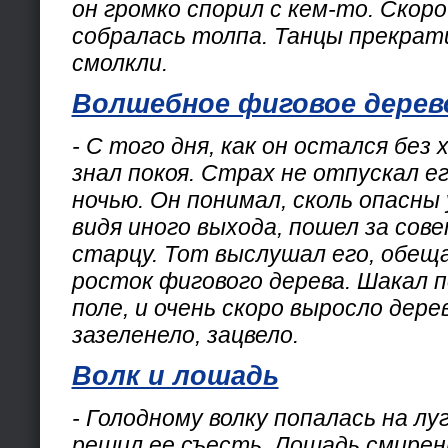
он громко спорил с кем-то. Скоро
собралась толпа. Танцы прекрат
смолкли.
Волшебное фиговое дерев
- С того дня, как он остался без
знал покоя. Страх не отпускал ег
ночью. Он понимал, сколь опасны 
видя иного выхода, пошел за сов
старцу. Тот выслушал его, обеща
росток фигового дерева. Шакал п
поле, и очень скоро выросло дере
зазеленело, зацвело.
Волк и лошадь
- Голодному волку попалась на луг
решил ее съесть. Лошадь смирен