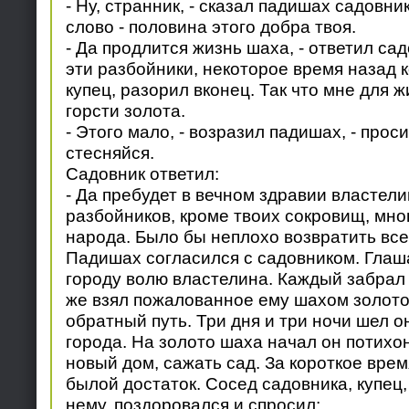
- Ну, странник, - сказал падишах садовник
слово - половина этого добра твоя.
- Да продлится жизнь шаха, - ответил садо
эти разбойники, некоторое время назад 
купец, разорил вконец. Так что мне для 
горсти золота.
- Этого мало, - возразил падишах, - прос
стесняйся.
Садовник ответил:
- Да пребудет в вечном здравии властел
разбойников, кроме твоих сокровищ, мно
народа. Было бы неплохо возвратить все
Падишах согласился с садовником. Глаш
городу волю властелина. Каждый забрал
же взял пожалованное ему шахом золото
обратный путь. Три дня и три ночи шел о
города. На золото шаха начал он потихо
новый дом, сажать сад. За короткое врем
былой достаток. Сосед садовника, купец,
нему, поздоровался и спросил: