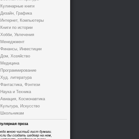
Кулинарные книги
Дизайн, Графика
Интернет, Компьютеры
Книги по истории
Хобби, Увлечения
Менеджмент
Финансы, Инвестиции
Дом, Хозяйство
Медицина
Программирование
Худ. литература
Фантастика, Фэнтези
Наука и Техника
Авиация, Космонавтика
Культура, Искусство
Школьникам
пулярная проза
едо мною чистый лист бумаги.
если бы создать шедевр на нем,