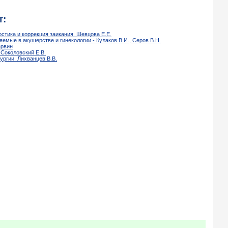
т:
стика и коррекция заикания. Шевцова Е.Е.
емые в акушерстве и гинекологии - Кулаков В.И., Серов В.Н.
арвин
 Соколовский Е.В.
ургии. Лихванцев В.В.