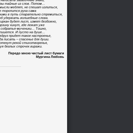
 написать загадочные знаки,
ры тайные из слов. Потом…
мысли медлят, не спешат излиться,
е торопится рука сама
ними в путь старательно стремиться,
б удержать волшебные слова.
иркан будет лист, измят безбожно,
орзину кинут, где лежат уже
 собратья-мученики… Тошно,
пишется. И пусто на душе…
вдруг придет такое настроенье,
да писать – спасенье для души.
отекут рекой стихотворенья,
уя беглых строчек виражи.
Передо мною чистый лист бумаги
Мургина Любовь