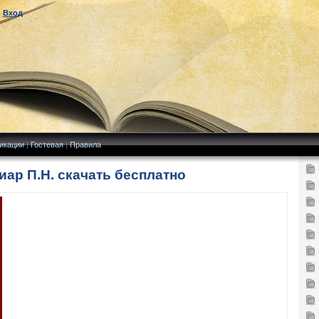
|
Вход
икации
|
Гостевая
|
Правила
ар П.Н. скачать бесплатно