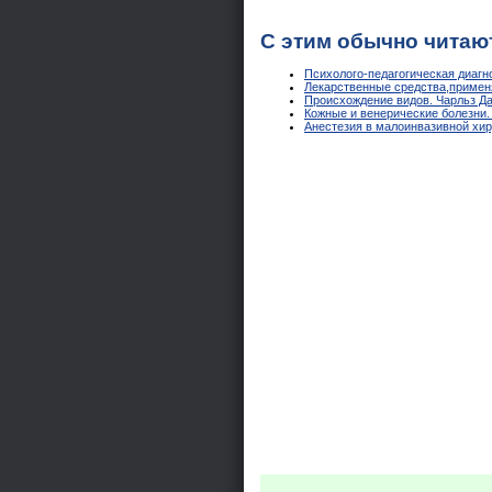
С этим обычно читаю
Психолого-педагогическая диагно
Лекарственные средства,применя
Происхождение видов. Чарльз Д
Кожные и венерические болезни.
Анестезия в малоинвазивной хир