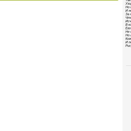
Так
Узо
Но 
И н
За 
Что
Исч
В к
Его
Не 
Но 
Ког
И п
Рис