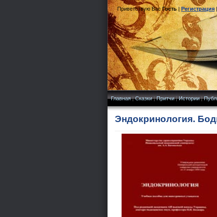
Приветствую Вас
Гость
|
Регистрация
Главная
|
Сказки
|
Притчи
|
Истории
|
Публ
Эндокринология. Боди