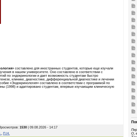
ология
» составлено для иностранных студентов, которые еще изучали
обучения в нашем университете. Оно составлено в соответствии с
тий по эндокринологии и дает возможность студентам быстро
генезе, клинике, диагностике, дифференциальной диагностике и лечении
собие «Эндокринология» составлено в соответствии с программой по
ины (1998) и адаптировано студентам, впервые изучающим клиническую
По
 Просмотров
:
1530
| 09.08.2026 - 14:17
Пер
.
,
П.Н.
О, 