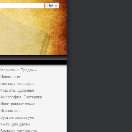
Маркетинг, Продажи
Психология
Бизнес литература
Красота, Здоровье
Философия, Эзотерика
Иностранные языки
Экономика
Бухгалтерский учет
Книги для детей
Военная литература