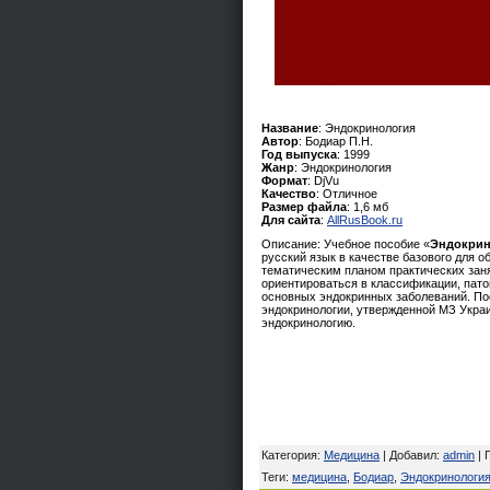
Название
: Эндокринология
Автор
: Бодиар П.Н.
Год выпуска
: 1999
Жанр
: Эндокринология
Формат
: DjVu
Качество
: Отличное
Размер файла
: 1,6 мб
Для сайта
:
AllRusBook.ru
Описание: Учебное пособие «
Эндокрин
русский язык в качестве базового для 
тематическим планом практических заня
ориентироваться в классификации, пато
основных эндокринных заболеваний. По
эндокринологии, утвержденной МЗ Укра
эндокринологию.
Категория
:
Медицина
|
Добавил
:
admin
|
Теги
:
медицина
,
Бодиар
,
Эндокринология