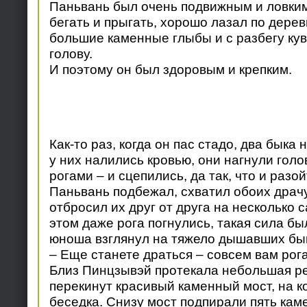
Паньвань был очень подвижным и ловки
бегать и прыгать, хорошо лазал по дерев
большие каменные глыбы и с разбегу ку
голову.
И поэтому он был здоровым и крепким.
Как-то раз, когда он пас стадо, два быка
у них налились кровью, они нагнули голо
рогами – и сцепились, да так, что и разой
Паньвань подбежал, схватил обоих драчу
отбросил их друг от друга на несколько 
этом даже рога погнулись, такая сила бы
юноша взглянул на тяжело дышавших бык
– Еще станете драться – совсем вам рог
Близ Пинцзывэй протекала небольшая ре
перекинут красивый каменный мост, на к
беседка. Снизу мост подпирали пять кам