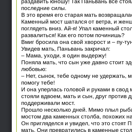
раздавить юношу! Так Паньвань все стоял
последние силы.
В это время его старая мать возвращала
Каменный мост шатался от ветра, и жен
поглядеть вниз. Ай-я! Упал каменный стол
развалиться! Как его потом починишь?
Вмиг бросила она свой хворост и – пу-тун
Увидев мать, Паньвань закричал:
– Мама, уходи, я один выдержу!
Поняла мать, что сын уже давно стоит зде
любовью:
– Нет, сынок, тебе одному не удержать, 
помогу тебе!
И она уперлась головой и руками в свод 
стояли вдвоем, мать и сын, друг против д
поддерживали мост.
Прошло несколько дней. Мимо плыл рыба
мостом два каменных столба, похожих н
Он пригляделся и увидел, что это стоят 
мать. Они превратились в каменные сто