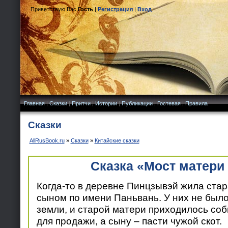
Приветствую Вас
Гость
|
Регистрация
|
Вход
Главная
|
Сказки
|
Притчи
|
Истории
|
Публикации
|
Гостевая
|
Правила
Сказки
AllRusBook.ru
»
Сказки
»
Китайские сказки
Сказка «Мост матери
Когда-то в деревне Пинцзывэй жила ста
сыном по имени Паньвань. У них не было
земли, и старой матери приходилось соб
для продажи, а сыну – пасти чужой скот.