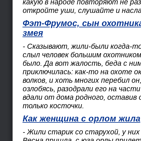
какую в народе повторяют не раз
откройте уши, слушайте и насл
Фэт-Фрумос, сын охотника
змея
- Сказывают, жили-были когда-то
слыл человек большим охотником 
было. Да вот жалость, беда с ни
приключилась: как-то на охоте о
волков, и хоть многих перебил он
озлобясь, разодрали его на части
вдали от дома родного, оставив 
только косточки.
Как женщина с орлом жила
- Жили старик со старухой, у них
Весна пришла, с юга орлы прилет