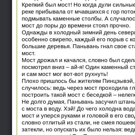
Крепкий был мост! Но когда дули сильные
реке прибывала от мчавшихся с гор пото
подмывать каменные столбы. А случалось
мост до поры до времени стоял прочно.
Однажды в холодный зимний день север
особенно свирепо, каждый его порыв с 
большие деревья. Паньвань гнал свое с
мост.
Мост дрожал и качался, словно был сде
посмотрел вниз – ай-я! Один каменный с
и сам мост мог вот-вот рухнуть!
Плохо пришлось бы жителям Пинцзывэй, 
случилось: ведь через мост проходила гл
построить такой мост с беседкой – нелег
Не долго думая, Паньвань засучил штаны 
с моста в воду. Хэй! До чего холодна во
мост и уперся руками и головой в его свод
словно отлитый из стали, не смея пошев
затекли, но опускать их было нельзя: вед