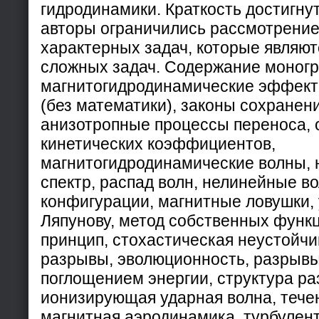
гидродинамики. Краткость достигнута
авторы ограничились рассмотрение
характерных задач, которые являю
сложных задач. Содержание моног
магнитогидродинамические эффект
(без математики), законы сохранен
анизотропные процессы переноса, 
кинетических коэффициентов,
магнитогидродинамические волны,
спектр, распад волн, нелинейные в
конфигурации, магнитные ловушки, 
Ляпунову, метод собственных функц
принцип, стохастическая неустойчи
разрывы, эволюционность, разрывы
поглощением энергии, структура ра
ионизирующая ударная волна, течен
магнитная аэродинамика, турбулент