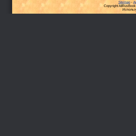
Sitemap
-
А
Copyright AllRusBook
Использ