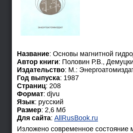
Название
: Основы магнитной гидр
Автор книги
: Половин Р.В., Демуцк
Издательство
: М.: Энергоатомизда
Год выпуска
: 1987
Страниц
: 208
Формат
: djvu
Язык
: русский
Размер
: 2,6 Мб
Для сайта
:
AllRusBook.ru
Изложено современное состояние 