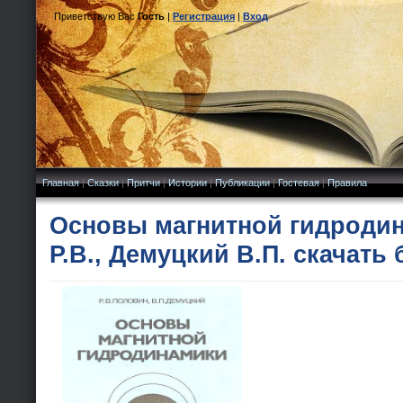
Приветствую Вас
Гость
|
Регистрация
|
Вход
Главная
|
Сказки
|
Притчи
|
Истории
|
Публикации
|
Гостевая
|
Правила
Основы магнитной гидроди
Р.В., Демуцкий В.П. скачать