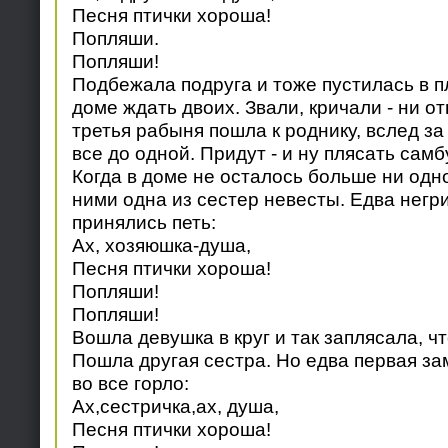
Песня птички хороша!
Попляши.
Попляши!
Подбежала подруга и тоже пустилась в п
доме ждать двоих. Звали, кричали - ни отв
третья рабыня пошла к роднику, вслед за 
все до одной. Придут - и ну плясать самб
Когда в доме не осталось больше ни одн
ними одна из сестер невесты. Едва негри
принялись петь:
Ах, хозяюшка-душа,
Песня птички хороша!
Попляши!
Попляши!
Вошла девушка в круг и так заплясала, ч
Пошла другая сестра. Но едва первая зам
во все горло:
Ах,сестричка,ах, душа,
Песня птички хороша!