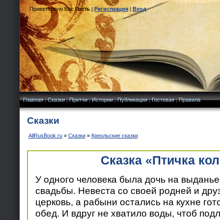
Приветствую Вас
Гость
|
Регистрация
|
Вход
Главная
|
Сказки
|
Притчи
|
Истории
|
Публикации
|
Гостевая
|
Правила
Сказки
AllRusBook.ru
»
Сказки
»
Креольские сказки
Сказка «Птичка ко
У одного человека была дочь на выданье
свадьбы. Невеста со своей родней и дру
церковь, а рабыни остались на кухне го
обед. И вдруг не хватило воды, чтоб подл