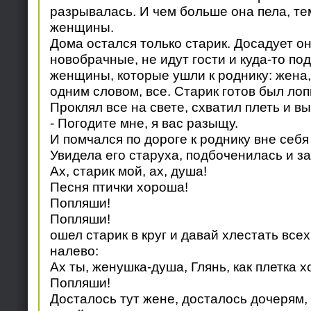
разрывалась. И чем больше она пела, те
женщины.
Дома остался только старик. Досадует он
новобрачные, не идут гости и куда-то по
женщины, которые ушли к роднику: жена,
одним словом, все. Старик готов был лоп
Проклял все на свете, схватил плеть и в
- Погодите мне, я вас разыщу.
И помчался по дороге к роднику вне себя 
Увидела его старуха, подбоченилась и за
Ах, старик мой, ах, душа!
Песня птички хороша!
Попляши!
Попляши!
ошел старик в круг и давай хлестать все
налево:
Ах ты, женушка-душа, Глянь, как плетка 
Попляши!
Досталось тут жене, досталось дочерям,