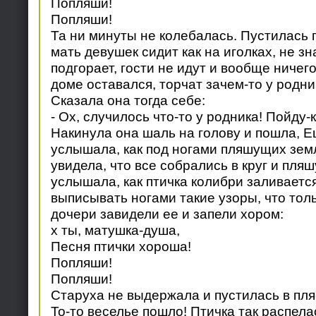
Попляши!
Попляши!
Та ни минуты не колебалась. Пустилась п
мать девушек сидит как на иголках, не зна
подгорает, гости не идут и вообще ничего 
доме оставался, торчат зачем-то у родник
Сказала она тогда себе:
- Ох, случилось что-то у родника! Пойду-
Накинула она шаль на голову и пошла, 
услышала, как под ногами пляшущих земля
увидела, что все собрались в круг и пляш
услышала, как птичка колибри заливается
выписывать ногами такие узоры, что толь
дочери завидели ее и запели хором:
х ты, матушка-душа,
Песня птички хороша!
Попляши!
Попляши!
Старуха не выдержала и пустилась в пля
То-то веселье пошло! Птичка так распелас