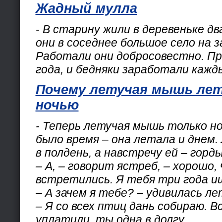
Жадный мулла
- В старину жили в деревеньке дв
они в соседнее большое село на 
Работали они добросовестно. Пр
года, и бедняки заработали кажд
Почему летучая мышь ле
ночью
- Теперь летучая мышь только н
было время – она летала и днем.
в полдень, а навстречу ей – горд
– А, – говорит ястреб, – хорошо,
встретились. Я тебя три года и
– А зачем я тебе? – удивилась л
– Я со всех птиц дань собираю. В
уплатили, ты одна в долгу.