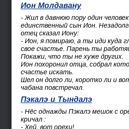
Ион Молдавану
- Жил в давнюю пору один человек,
единственный сын Ион. Незадолг
отец сказал Иону:
- Ион, я помираю, а ты иди куда 
свое счастье. Парень ты работя
Покажи, что ты не хуже других.
Ион похоронил отца, собрал кот
счастье искать.
Шел он долго ли, коротко ли и во
чабана повстречал.
Пэкалэ и Тындалэ
- Нёс однажды Пэкалэ мешок с ор
кричал :
- Хей, вот орехи!