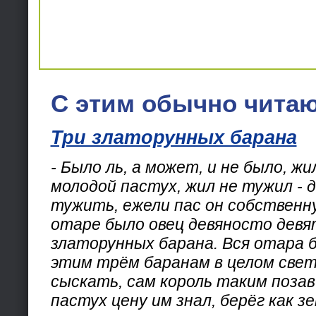
С этим обычно читаю
Три златорунных барана
- Было ль, а может, и не было, жи
молодой пастух, жил не тужил - д
тужить, ежели пас он собственну
отаре было овец девяносто девя
златорунных барана. Вся отара б
этим трём баранам в целом свет
сыскать, сам король таким позав
пастух цену им знал, берёг как зе