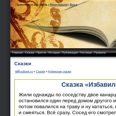
Приветствую Вас
Гость
|
Регистрация
|
Вход
Главная
|
Сказки
|
Притчи
|
Истории
|
Публикации
|
Гостевая
|
Правила
Сказки
AllRusBook.ru
»
Сказки
»
Кубинские сказки
Сказка «Избавил
Жили однажды по соседству двое канарце
остановился один перед домом другого и 
потом повалился на траву и ну кататься, 
и смеяться. Всё сразу. Сосед его смотрел