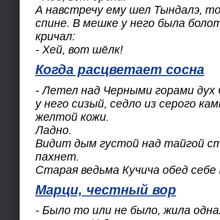
А навстречу ему шел Тындалэ, т
спине. В мешке у него была болот
кричал:
- Хей, вот шёлк!
Когда расцветает сосна
- Летел над Черными горами дух 
у него сизый, седло из серого кам
желтой кожи.
Ладно.
Видит дым густой над тайгой с
пахнет.
Старая ведьма Кучича обед себе 
Марци, честный вор
- Было то или не было, жила одн