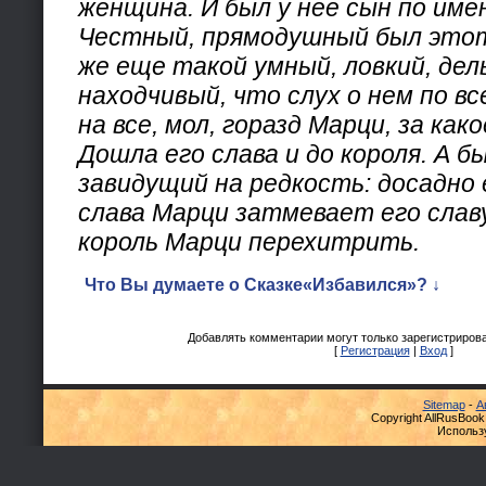
женщина. И был у нее сын по име
Честный, прямодушный был этот
же еще такой умный, ловкий, дел
находчивый, что слух о нем по в
на все, мол, горазд Марци, за како
Дошла его слава и до короля. А б
завидущий на редкость: досадно 
слава Марци затмевает его славу
король Марци перехитрить.
Что Вы думаете о Сказке«Избавился»? ↓
Добавлять комментарии могут только зарегистриров
[
Регистрация
|
Вход
]
Sitemap
-
А
Copyright AllRusBook
Использ