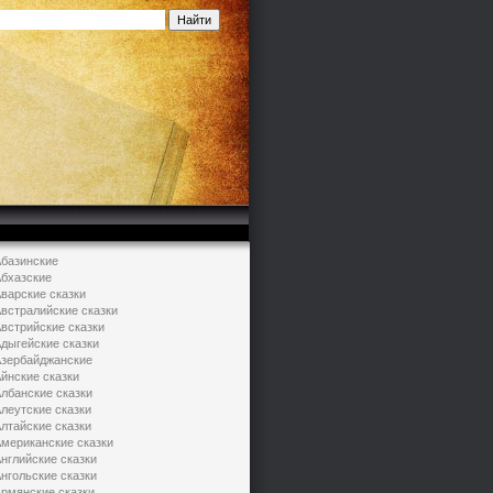
базинские
бхазские
варские сказки
встралийские сказки
встрийские сказки
дыгейские сказки
зербайджанские
йнские сказки
лбанские сказки
леутские сказки
лтайские сказки
мериканские сказки
нглийские сказки
нгольские сказки
рмянские сказки