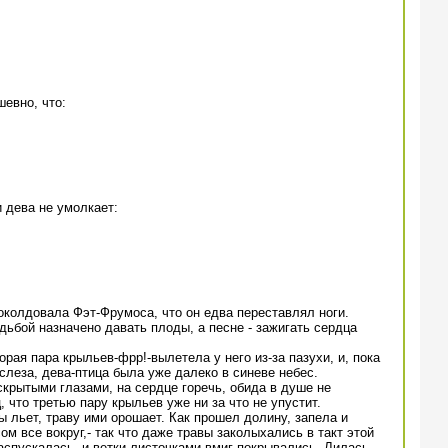
шевно, что:
 дева не умолкает:
околдовала Фэт-Фрумоса, что он едва переставлял ноги.
дьбой назначено давать плоды, а песне - зажигать сердца
орая пара крыльев-фрр!-вылетела у него из-за пазухи, и, пока
слеза, дева-птица была уже далеко в синеве небес.
крытыми глазами, на сердце горечь, обида в душе не
что третью пару крыльев уже ни за что не упустит.
ы льет, траву ими орошает. Как прошел долину, запела и
ом все вокруг,- так что даже травы заколыхались в такт этой
распускалась, и ветки листочками вмиг покрывались. Лилась