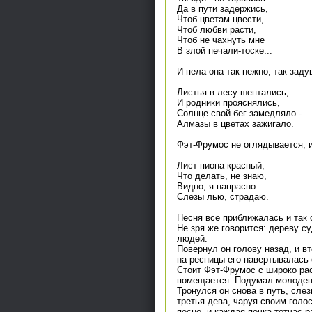
Да в пути задержись,
Чтоб цветам цвести,
Чтоб любви расти,
Чтоб не чахнуть мне
В злой печали-тоске...
И пела она так нежно, так заду
Листья в лесу шептались,
И родники прояснялись,
Солнце свой бег замедляло -
Алмазы в цветах зажигало.
Фэт-Фрумос не оглядывается, и
Лист пиона красный,
Что делать, не знаю,
Видно, я напрасно
Слезы лью, страдаю.
Песня все приближалась и так 
Не зря же говорится: дереву су
людей.
Повернул он голову назад, и вт
на ресницы его навертывалась 
Стоит Фэт-Фрумос с широко рас
помещается. Подумал молодец, 
Тронулся он снова в путь, слез
третья дева, чаруя своим голос
песне, и каждая почка тотчас 