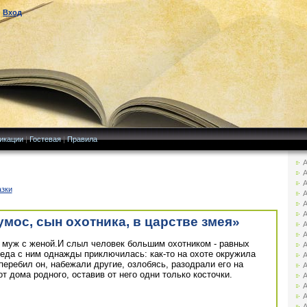
|
Вход
икации
|
Гостевая
|
Правила
А
А
А
азки
А
А
А
мос, сын охотника, в царстве змея»
А
А
о муж с женой.И слыл человек большим охотником - равных
А
беда с ним однажды приключилась: как-то на охоте окружила
А
 перебил он, набежали другие, озлобясь, разодрали его на
А
т дома родного, оставив от него одни только косточки.
А
А
А
А