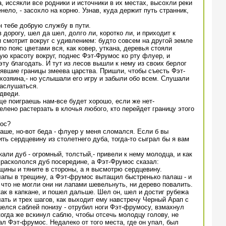
, иссякли все родники и источники в их местах, высохли реки
енело, - засохло на корню. Узнав, куда держит путь странник,
н тебе добрую службу в пути.
дорогу, шел да шел, долго ли, коротко ли, и приходит к
 смотрит вокруг с удивлением: будто совсем на другой земле
по пояс цветами вся, как ковер, уткана, деревья стояли
ую красоту вокруг, поднес Фэт-Фрумос ко рту флуер, и
ту благодать. И тут из лесов вышли к нему из своих берлог
нявшие границы змеева царства. Пришли, чтобы съесть Фэт-
 хозяина,- но услышали его игру и забыли обо всем. Слушали
аслушаться.
дведи.
ще поиграешь нам-все будет хорошо, если же нет-
елено растерзать в клочья любого, кто перейдет границу этого
мос?
раше, но-вот беда - флуер у меня сломался. Если б вы
ь сердцевину из столетнего дуба, тогда-то сыграл бы я вам
али дуб - огромный, толстый,- привели к нему молодца, и как
 раскололся дуб посередине, а Фэт-Фрумос сказал:
ещины и тяните в стороны, а я высмотрю сердцевину.
лапы в трещину, а Фэт-фрумос вытащил быстренько палаш - и
 что не могли они ни лапами шевельнуть, ни дерево повалить.
ак в капкане, и пошел дальше. Шел он, шел и достиг рубежа
лать и трех шагов, как выходит ему навстречу Черный Арап с
елся саблей понизу - отрубил ноги Фэт-фрумосу, взмахнул
когда же вскинул саблю, чтобы отсечь молодцу голову, не
ал Фэт-фрумос. Недалеко от того места, где он упал, был