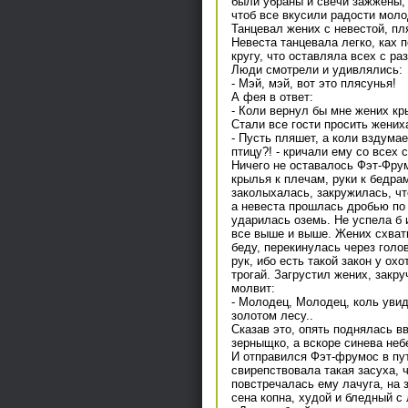
были убраны и свечи зажжены, 
чтоб все вкусили радости моло
Танцевал жених с невестой, пл
Невеста танцевала легко, ках п
кругу, что оставляла всех с ра
Люди смотрели и удивлялись:
- Мэй, мэй, вот это плясунья!
А фея в ответ:
- Коли вернул бы мне жених кры
Стали все гости просить жених
- Пусть пляшет, а коли вздумае
птицу?! - кричали ему со всех с
Ничего не оставалось Фэт-Фрум
крылья к плечам, руки к бедрам
заколыхалась, закружилась, чт
а невеста прошлась дробью по к
ударилась оземь. Не успела б 
все выше и выше. Жених схвати
беду, перекинулась через голо
рук, ибо есть такой закон у охо
трогай. Загрустил жених, закру
молвит:
- Молодец, Молодец, коль увид
золотом лесу..
Сказав это, опять поднялась в
зерныщко, а вскоре синева неб
И отправился Фэт-фрумос в пут
свирепствовала такая засуха, ч
повстречалась ему лачуга, на 
сена копна, худой и бледный с 