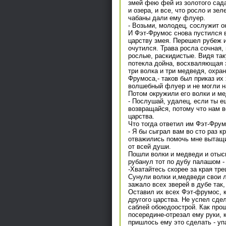
змей фею фей из золотого сада
и озера, и все, что росло и зел
чабаны дали ему флуер.
- Возьми, молодец, сослужит о
И Фэт-Фрумос снова пустился в 
царству змея. Перешел рубеж и
очутился. Трава росла сочная, 
рослые, раскидистые. Видя так
потекла дойна, восхваляющая э
три волка и три медведя, охра
Фрумоса,- таков был приказ их
волшебный флуер и не могли н
Потом окружили его волки и ме
- Послушай, удалец, если ты е
возвращайся, потому что нам в
царства.
Что тогда ответил им Фэт-Фру
- Я бы сыграл вам во сто раз к
отважились помочь мне вытащит
от всей души.
Пошли волки и медведи и отыск
рубанул тот по дубу палашом -
-Хватайтесь скорее за края тр
Сунули волки и,медведи свои 
зажало всех зверей в дубе так,
Оставил их всех Фэт-фрумос, к
другого царства. Не успел сде
саблей обоюдоострой. Как прош
посередине-отрезал ему руки, 
пришлось ему это сделать - уп