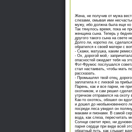
Жена, не получив от мужа вес
слезами, омывая ими несчастье
мужу, ибо должна была еще ко 
Так тянулось время, пока не пр
женщина сына. Теперь у бедняж
другого такого сына на свете 
Долго ли, коротко ли, сделалс
обратился к своей матери с во
- Скажи, матушка, каким ремес
- Ox, дорогой мой,- запричитал
опасностей ожидает тебя на эт
Фэт-Фрумос послушался совета
стал настаивать, чтобы мать по
рассказать.
- Промышлял твой отец, дорогой
заплатила я с лихвой за прибы
Парень, как и все парни, не п
охотником, и сам решил сделат
утречком отправился на охоту 
Как-то охотясь, обошел он вдо
и дошел до необыкновенного л
посреди леса увидел он поляну
маками и пионами. В самой сер
вода, как слеза, пересчитать м
Солнце светит ярко, ни дунове
парня сердце при виде всей эт
обратный путь, как слышит вдр