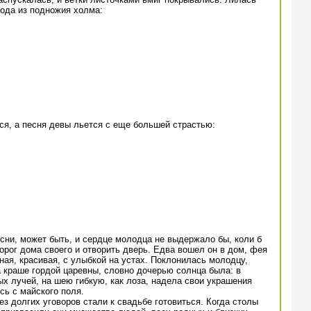
вода из подножия холма:
ся, а песня девы льется с еще большей страстью:
сни, может быть, и сердце молодца не выдержало бы, коли б
порог дома своего и отворить дверь. Едва вошел он в дом, фея
ная, красивая, с улыбкой на устах. Поклонилась молодцу,
а краше гордой царевны, словно дочерью солнца была: в
ых лучей, на шею гибкую, как лоза, надела свои украшения
сь с майского поля.
ез долгих уговоров стали к свадьбе готовиться. Когда столы