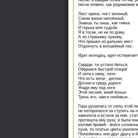
песня плавно, как родниковая 
Лист ореха, лист зеленый,
Соком жизни напоенный,
Знаешь ты лишь, как тяжка
И горька моя судьба.
Я в тоске, но не по дому,
А по страннику чужому,
Что пришел из дальних мест
Отдохнуть в волшебный лес.
Идет молодец, идет-остерегает
Сердце, ты устало биться,
Обернися быстрой птицей
И лети к нему, лети
Что есть мочи - догони,
Догони и средь дороги
Упади ему под ноги.
Этой песней, моей болью
Тронь его, зажги любовью...
Горы рушились от силы этой пе
не поторопился он ступить на 
замолкла и встала за ним, стат
протянула ему руку, и была он
изломе бровей - блеск солнечн
луна, по платью цветы разлили
Полюбились они друг другу и б