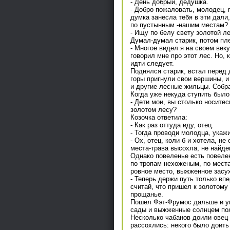
- День добрый, дедушка.
- Добро пожаловать, молодец, п
думка занесла тебя в эти дали,
по пустынным -нашим местам?
- Ищу по белу свету золотой л
Думал-думал старик, потом пл
- Многое видел я на своем веку
говорил мне про этот лес. Но, 
идти следует.
Поднялся старик, встал перед 
горы пригнули свои вершины, и 
и другие лесные жильцы. Собр
Когда уже некуда ступить было 
- Дети мои, вы столько носитес
золотом лесу?
Козочка ответила:
- Как раз оттуда иду, отец.
- Тогда проводи молодца, укажи
- Ох, отец, коли б и хотела, н
места-трава высохла, не найде
Однако повеленье есть повелен
по тропам нехоженым, по мест
ровное место, выжженное засу
- Теперь держи путь только впе
считай, что пришел к золотому 
прощанье.
Пошел Фэт-Фрумос дальше и ув
сады и выжженные солнцем поля
Несколько чабанов доили овец 
рассохлись: некого было доить 