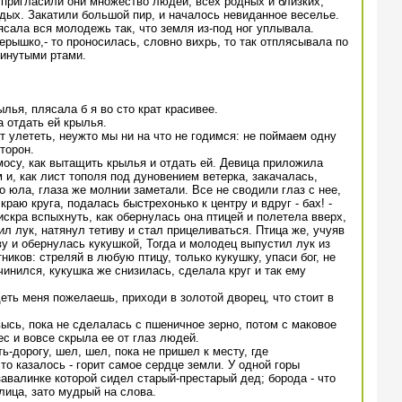
пригласили они множество людей, всех родных и близких,
дых. Закатили большой пир, и началось невиданное веселье.
ясала вся молодежь так, что земля из-под ног уплывала.
ерышко,- то проносилась, словно вихрь, то так отплясывала по
зинутыми ртами.
лья, плясала б я во сто крат красивее.
а отдать ей крылья.
т улететь, неужто мы ни на что не годимся: не поймаем одну
торон.
осу, как вытащить крылья и отдать ей. Девица приложила
 и, как лист тополя под дуновением ветерка, закачалась,
о юла, глаза же молнии заметали. Все не сводили глаз с нее,
раю круга, подалась быстрехонько к центру и вдруг - бах! -
искра вспыхнуть, как обернулась она птицей и полетела вверх,
л лук, натянул тетиву и стал прицеливаться. Птица же, учуяв
ву и обернулась кукушкой, Тогда и молодец выпустил лук из
тников: стреляй в любую птицу, только кукушку, упаси бог, не
чинился, кукушка же снизилась, сделала круг и так ему
еть меня пожелаешь, приходи в золотой дворец, что стоит в
высь, пока не сделалась с пшеничное зерно, потом с маковое
ес и вовсе скрыла ее от глаз людей.
ь-дорогу, шел, шел, пока не пришел к месту, где
то казалось - горит самое сердце земли. У одной горы
завалинке которой сидел старый-престарый дед; борода - что
лица, зато мудрый на слова.