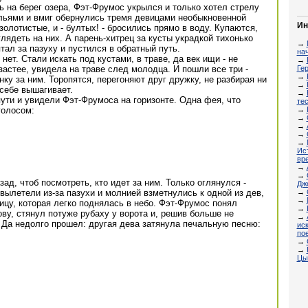
ь на берег озера, Фэт-Фрумос укрылся и только хотел стрелу
ыльями и вмиг обернулись тремя девицами необыкновенной
Ин
олотистые, и - бултых! - бросились прямо в воду. Купаются,
лядеть на них. А парень-хитрец за кусты украдкой тихонько
→
тал за пазуху и пустился в обратный путь.
нач
ет. Стали искать под кустами, в траве, да век ищи - не
→
Ге
застее, увидела на траве след молодца. И пошли все три -
→
нку за ним. Торопятся, перегоняют друг дружку, не разбирая ни
→
 себе вышагивает.
→
ути и увидели Фэт-Фрумоса на горизонте. Одна фея, что
тес
→
голосом:
→
→
→
→
Ис
вре
→
→
ад, чтоб посмотреть, кто идет за ним. Только оглянулся -
Дж
→
вылетели из-за пазухи и молнией взметнулись к одной из дев,
→
птицу, которая легко поднялась в небо. Фэт-Фрумос понял
→
ову, стянул потуже рубаху у ворота и, решив больше не
→
 Да недолго прошел: другая дева затянула печальную песню:
ис
по
→
→
Цы