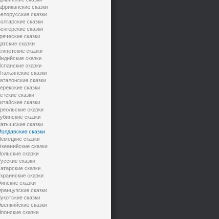
фриканские сказки
елорусские сказки
олгарские сказки
енгерские сказки
реческие сказки
атские сказки
гипетские сказки
ндийские сказки
спанские сказки
тальянские сказки
аталонские сказки
ерекские сказки
етские сказки
итайские сказки
реольские сказки
убинские сказки
атышские сказки
олдавские сказки
емецкие сказки
кеанийские сказки
ольские сказки
усские сказки
атарские сказки
краинские сказки
инские сказки
ранцузские сказки
укотские сказки
венкийские сказки
понские сказки