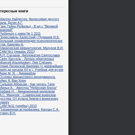
тересные книги
Мартин Хайдеггер. Философия другого
ала. Дугин А.Г.
Ганс Гейнц Рефельд - В ад с "Великой
рманией"
Рыбачьте с нами № 1 2011
Переславль-Залесский | Пуришев И.Б.
Большая энциклопедия психологических
тов. Карелин А.
Клиническая ревматология. Мазуров В.И.
САМ №1 (январь 2011)
А.Н. Сахаров. Дипломатия Святослава
Свен Хассель - Легион обреченных
Моисей Альперович, Лев Слёзкин.
тория Латинской Америки (с древнейших
мён до начала XX в.). Учебник для вузов
Арие М. Я. - Дирижабли
Основы финансового менеджмента.
еймс К. Ван Хорн
Сильвия Абрахам - Как читать Таро
Минье А. - Авиэтка "Небесная блоха"
Бабаев Н. - Авиационный моделизм
А.С. Мандзяк - Славянские воинские
кусства: От культа Земли к воинскому
единку
САМ №11 (ноябрь) 2010
Плазменная астрофизика. Каплан С.А.,
тович В.Н.