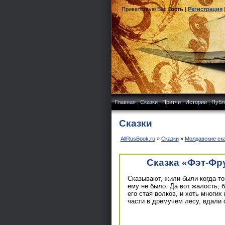
Приветствую Вас
Гость
|
Регистрация
Главная
|
Сказки
|
Притчи
|
Истории
|
Публ
Сказки
AllRusBook.ru
»
Сказки
»
Молдавские ск
Сказка «Фэт-Фру
Сказывают, жили-были когда-т
ему не было. Да вот жалость, 
его стая волков, и хоть многих
части в дремучем лесу, вдали о