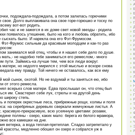
А
Б
Б
точки, подождала-подождала, а потом залилась горючими
В
 свое. Долго выплакивала она свое горе-горюшко и тоску по
Г
всему вот-вот родить.
Д
обил час и не зажегся в их доме свет новой звезды - родила
Е
ки появилось утешение, было на кого и любовь обратить, ибо
И
не сыскать было. И нарекла она его Фэт-Фрумосом.
И
я Фэт-Фрумос сильным да красивым молодцем и как-то раз
И
просом:
К
лом занимался мой отец, чтобы и я нашел себе дело по душе.
К
а мать,- не надобно тебе заниматься его ремеслом,- много
К
ом пути. Займись-ка лучше тем, чем все люди вокруг.
К
 матери, но недолго мирился с этой мыслью и вскоре снова
К
ведала ему правду. Той ничего не оставалось, как все ему
К
Л
 мой сынок, охотой. Но не вздумай и ты заняться ею, ибо
М
ли от этого ремесла.
Н
ринял всерьез слов матери. Едва прослышал он, что отец был
О
ься им. Смастерил себе лук, стрелы и на другой день
П
во широку степь.
Р
ль и поперек окрестные леса, прибрежные рощи, холмы и поля
Т
еса: на серебряных деревьях сверкали жемчужные листья. А
У
, красивую-прекрасивую, всю усеянную цветами: розами,
Ф
едине поляны - озеро, каких мало: берега из белого мрамора,
Ф
ожно все камешки на дне.
Ч
ния ветерка, а вода теплая-претеплая. Сладко затрепетало у
Э
ой красоты, медленно обошел он озеро и собрался уж в
Я
уг: