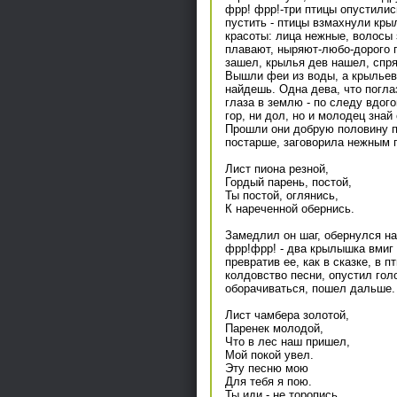
фрр! фрр!-три птицы опустилис
пустить - птицы взмахнули кр
красоты: лица нежные, волосы з
плавают, ныряют-любо-дорого г
зашел, крылья дев нашел, спря
Вышли феи из воды, а крыльев н
найдешь. Одна дева, что погла
глаза в землю - по следу вдого
гор, ни дол, но и молодец знай
Прошли они добрую половину п
постарше, заговорила нежным 
Лист пиона резной,
Гордый парень, постой,
Ты постой, оглянись,
К нареченной обернись.
Замедлил он шаг, обернулся наз
фрр!фрр! - два крылышка вмиг 
превратив ее, как в сказке, в 
колдовство песни, опустил гол
оборачиваться, пошел дальше.
Лист чамбера золотой,
Паренек молодой,
Что в лес наш пришел,
Мой покой увел.
Эту песню мою
Для тебя я пою.
Ты иди - не торопись