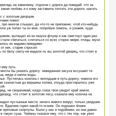
рисядь на завалинку, отдохни с дороги да поведай: что за
 какая любовь и к кому заставила топтать эти дороги, шагать
ес с золотым дворцом.
ечами повел:
, про многое слышал, да что-то не припомню, чтоб кто-нибудь
коли уж попал ты ко мне, попробую помочь, и узнаем, куда
домом, вытащил из-за пазухи флуер и как свистнул один раз-
стали сбегаться, слетаться со всех сторон звери, птицы, мухи
алось их видимо-невидимо.
от них, старик спросил:
ь по белу свету-не видали ль вы золотой дворец, что стоит в
 ему путь.
е смогла бы указать дорогу: невиданная засуха иссушает те
шь нигде и капли воды.
ье. Пустилась козочка с молодцом в путь-дорогу, повела его
ам скалистым до вершины холма, откуда простиралось уже
хой.
ред, не сворачивай, когда глаза твои увидят край земли,
дворцу, что стоит в золотом лесу,-сказала ему козочка на
идел пустынные места: ничего живого вокруг, только увядшие
. Вдалеке горел какой-то огонек. Он подошел ближе.
в ореховые скорлупы. Были у них и подойники, но они давно
в такую сушь. Чабаны сказали ему, что с тех пор, как увел