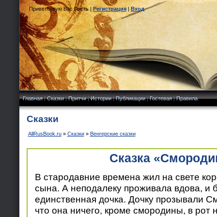
Приветствую Вас
Гость
|
Регистрация
|
Вход
Главная
|
Сказки
|
Притчи
|
Истории
|
Публикации
|
Гостевая
|
Правила
Сказки
AllRusBook.ru
»
Сказки
»
Венгерские сказки
Сказка «Смороди
В стародавние времена жил на свете коро
сына. А неподалеку проживала вдова, и 
единственная дочка. Дочку прозывали С
что она ничего, кроме смородины, в рот 