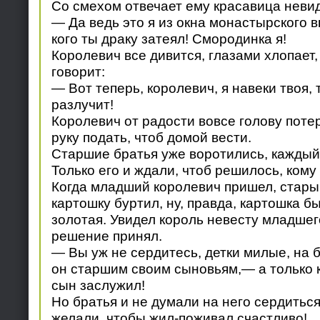
Со смехом отвечает ему красавица неви
— Да ведь это я из окна монастырского 
кого ты драку затеял! Смородинка я!
Королевич все дивится, глазами хлопает
говорит:
— Вот теперь, королевич, я навеки твоя, 
разлучит!
Королевич от радости вовсе голову потеря
руку подать, чтоб домой вести.
Старшие братья уже воротились, каждый
Только его и ждали, чтоб решилось, кому
Когда младший королевич пришел, старый
картошку буртил, ну, правда, картошка бы
золотая. Увидел король невесту младшего
решение принял.
— Вы уж не сердитесь, детки милые, на 
он старшим своим сыновьям,— а только
сын заслужил!
Но братья и не думали на него сердиться
желали, чтобы жил-поживал счастливо!