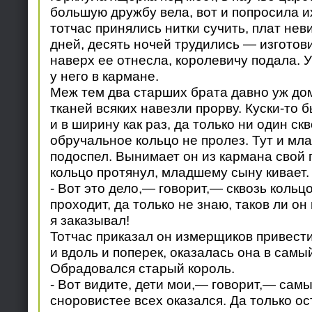
большую дружбу вела, вот и попросила и
тотчас принялись нитки сучить, плат нев
дней, десять ночей трудились — изготов
наверх ее отнесла, королевичу подала. 
у него в кармане.
Меж тем два старших брата давно уж до
тканей всяких навезли прорву. Куски-то 
и в ширину как раз, да только ни один ск
обручальное кольцо не пролез. Тут и мл
подоспел. Вынимает он из кармана свой п
кольцо протянул, младшему сыну кивает.
- Вот это дело,— говорит,— сквозь кольц
проходит, да только не знаю, таков ли он 
я заказывал!
Тотчас приказал он измерщиков привести
и вдоль и поперек, оказалась она в самый
Обрадовался старый король.
- Вот видите, дети мои,— говорит,— сам
сноровистее всех оказался. Да только о