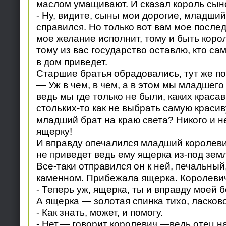
маслом умащивают. И сказал король сын
- Ну, видите, сыны мои дорогие, младший
справился. Но только вот вам мое послед
мое желание исполнит, тому и быть корол
тому из вас государство оставлю, кто са
в дом приведет.
Старшие братья обрадовались, тут же по
— Уж в чем, в чем, а в этом мы младшего
ведь мы где только не были, каких краса
стольких-то как не выбрать самую красив
младший брат на краю света? Никого и не
ящерку!
И вправду опечалился младший королевич
не приведет ведь ему ящерка из-под земл
Все-таки отправился он к ней, печальный
каменном. Прибежала ящерка. Королевич
- Теперь уж, ящерка, ты и вправду моей 
А ящерка — золотая спинка тихо, ласково
- Как знать, может, и помогу.
- Нет,— говорит королевич,—ведь отец на