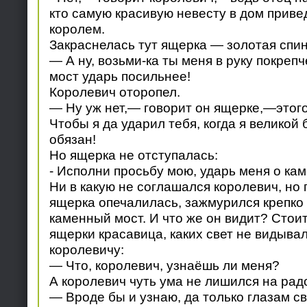
кто самую красивую невесту в дом привед
королем.
Закраснелась тут ящерка — золотая спин
— А ну, возьми-ка ты меня в руку покреп
мост ударь посильнее!
Королевич оторопел.
— Ну уж нет,— говорит он ящерке,—этого
Чтобы я да ударил тебя, когда я великой
обязан!
Но ящерка не отступалась:
- Исполни просьбу мою, ударь меня о ка
Ни в какую не соглашался королевич, но 
ящерка опечалилась, зажмурился крепко 
каменный мост. И что же он видит? Стои
ящерки красавица, каких свет не видывал
королевичу:
— Что, королевич, узнаёшь ли меня?
А королевич чуть ума не лишился на рад
— Вроде бы и узнаю, да только глазам с