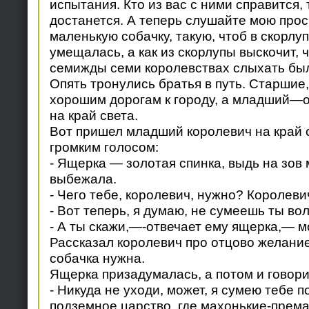
испытания. Кто из вас с ними справится,
достанется. А теперь слушайте мою прос
маленькую собачку, такую, чтоб в скорлу
умещалась, а как из скорлупы выскочит, 
семижды семи королевствах слыхать бы
Опять тронулись братья в путь. Старшие, 
хорошим дорогам к городу, а младший—о
на край света.
Вот пришел младший королевич на край с
громким голосом:
- Ящерка — золотая спинка, выдь на зов 
выбежала.
- Чего тебе, королевич, нужно? Королевич
- Вот теперь, я думаю, не сумеешь ты во
- А ты скажи,—-отвечает ему ящерка,— м
Рассказал королевич про отцово желание.
собачка нужна.
Ящерка призадумалась, а потом и говори
- Никуда не уходи, может, я сумею тебе п
подземное царство, где махонькие-прем