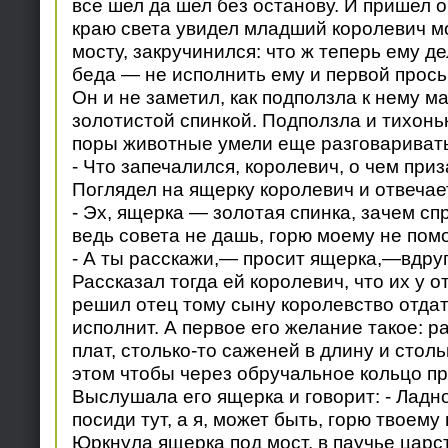
все шел да шел без останову. И пришел он
краю света увидел младший королевич м
мосту, закручинился: что ж теперь ему де
беда — не исполнить ему и первой прось
Он и не заметил, как подползла к нему м
золотистой спинкой. Подползла и тихоньк
поры животные умели еще разговаривать
- Что запечалился, королевич, о чем при
Поглядел на ящерку королевич и отвечае
- Эх, ящерка — золотая спинка, зачем с
ведь совета не дашь, горю моему не пом
- А ты расскажи,— просит ящерка,—вдруг
Рассказал тогда ей королевич, что их у 
решил отец тому сыну королевство отдать
исполнит. А первое его желание такое: р
плат, столько-то саженей в длину и столь
этом чтобы через обручальное кольцо пр
Выслушала его ящерка и говорит: - Ладно
посиди тут, а я, может быть, горю твоему 
Юркнула ящерка под мост, в паучье царс