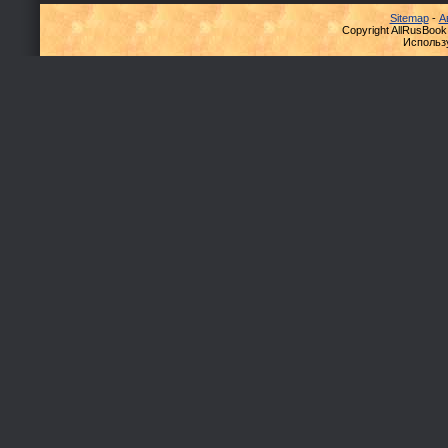
Sitemap
-
А
Copyright AllRusBook
Использ