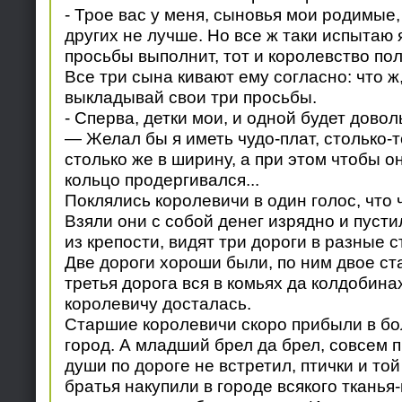
- Трое вас у меня, сыновья мои родимые,
других не лучше. Но все ж таки испытаю я 
просьбы выполнит, тот и королевство пол
Все три сына кивают ему согласно: что ж
выкладывай свои три просьбы.
- Сперва, детки мои, и одной будет дово
— Желал бы я иметь чудо-плат, столько-т
столько же в ширину, а при этом чтобы о
кольцо продергивался...
Поклялись королевичи в один голос, что 
Взяли они с собой денег изрядно и пусти
из крепости, видят три дороги в разные 
Две дороги хороши были, по ним двое ст
третья дорога вся в комьях да колдобин
королевичу досталась.
Старшие королевичи скоро прибыли в бо
город. А младший брел да брел, совсем 
души по дороге не встретил, птички и то
братья накупили в городе всякого тканья