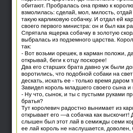
обитают. Пробралась она прямо к королю
взмолилась: сделай, мол, милость, отдай
такую карликовую собачку. И отдал ей ка
своего первого министра: он и был как р
Спрятала ящерка собачку в золотую скор
выбралась из подземного царства. Коро
так:
- Вот возьми орешек, в карман положи, да
открывай, беги к отцу поскорее!
Два его старших брата давно уж были до
воротились, что подобной собаки на свет
дескать, искать ее - только время даром 
Завидел король младшего своего сына и 
- Ну что, сынок, и ты с пустыми руками пр
братья?
Тут королевич радостно вынимает из кар
открывает его —а собачка как выскочит! 
слышен был этот лай в семижды семи ко
ее лай король не наслушается, доволен, 