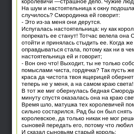
королевичи —страшное дело. Чужие люди
На шум и настоятельница к окну подошла:
случилось? Смородинка ей говорит:
- Это из-за меня они дерутся.
Испугалась настоятельница: ну как корол
попрекать ее станут! Тотчас велела она 
отойти и принялась стыдить ее. Когда ж
оправдываться стала, потому как ни в че
настоятельница ей и говорит;
- Вон оно что! Выходит, ты не только соб
помыслами чиста, гордячка? Так пусть же
краса да чистота твоя ящерицей обернет
теперь не у меня, а на самом краю света!
В тот же миг обернулась бедная Смород
минуту спустя оказалась она на краю све
Время шло, матушка тех королевичей пом
сильно состарился. Рад бы он был снять 
королевское, да только никак не мог реш
сыновей передать его, потому что любил
И сказал сыновьям старый король: