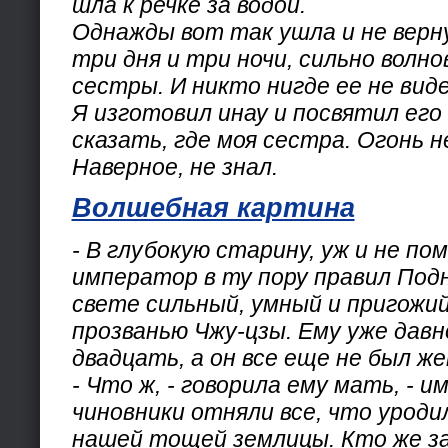
шла к речке за водой.
Однажды вот так ушла и не верну
три дня и три ночи, сильно волно
сестры. И никто нигде ее не виде
Я изготовил инау и посвятил его
сказать, где моя сестра. Огонь 
Наверное, не знал.
Волшебная картина
- В глубокую старину, уж и не пом
император в ту пору правил Подн
свете сильный, умный и пригожи
прозванью Чжу-цзы. Ему уже давн
двадцать, а он все еще не был ж
- Что ж, - говорила ему мать, - 
чиновники отняли все, что уроди
нашей тощей землицы. Кто же з