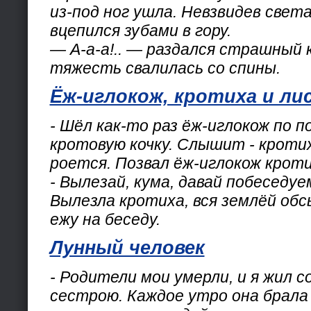
из-под ног ушла. Невзвидев света
вцепился зубами в гору.
— А-а-а!.. — раздался страшный к
тяжесть свалилась со спины.
Ёж-иглокож, кротиха и ли
- Шёл как-то раз ёж-иглокож по п
кротовую кочку. Слышит - кроти
роется. Позвал ёж-иглокож кроти
- Вылезай, кума, давай побеседуе
Вылезла кротиха, вся землёй обс
ежу на беседу.
Лунный человек
- Родители мои умерли, и я жил 
сестрою. Каждое утро она брала 