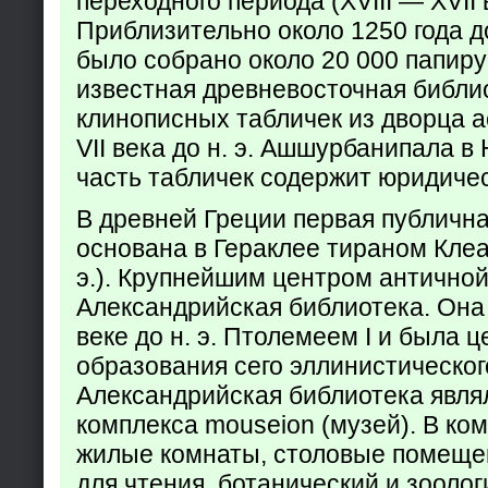
переходного периода (XVIII — XVII вв
Приблизительно около 1250 года до
было собрано около 20 000 папир
известная древневосточная библи
клинописных табличек из дворца а
VII века до н. э. Ашшурбанипала в
часть табличек содержит юридич
В древней Греции первая публичн
основана в Гераклее тираном Клеар
э.). Крупнейшим центром античной
Александрийская библиотека. Она б
веке до н. э. Птолемеем I и была 
образования сего эллинистическог
Александрийская библиотека явля
комплекса mouseion (музей). В ко
жилые комнаты, столовые помеще
для чтения, ботанический и зоолог