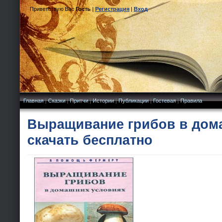
Приветствую Вас
Гость
|
Регистрация
|
Вход
Главная
|
Сказки
|
Притчи
|
Истории
|
Публикации
|
Гостевая
|
Правила
Выращивание грибов в дом
скачать бесплатно